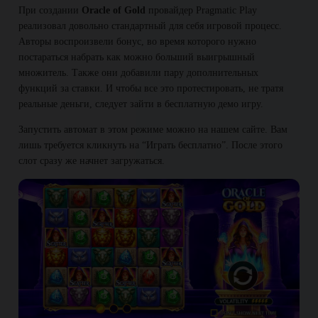
При создании
Oracle of Gold
провайдер Pragmatic Play
Играть бесплатно
реализовал довольно стандартный для себя игровой процесс.
Авторы воспроизвели бонус, во время которого нужно
постараться набрать как можно больший выигрышный
множитель. Также они добавили пару дополнительных
функций за ставки. И чтобы все это протестировать, не тратя
реальные деньги, следует зайти в бесплатную демо игру.
Запустить автомат в этом режиме можно на нашем сайте. Вам
лишь требуется кликнуть на “Играть бесплатно”. После этого
слот сразу же начнет загружаться.