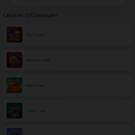
Свежие публикации
Hot Scatter
Hot Fruits 100
Fruits First
Castle Cash