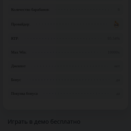
Количество барабанов:
6
Провайдер:
RTP:
95.54%
Max Win:
10000x
Джекпот
нет
Бонус
да
Покупка бонуса
да
Играть в демо бесплатно