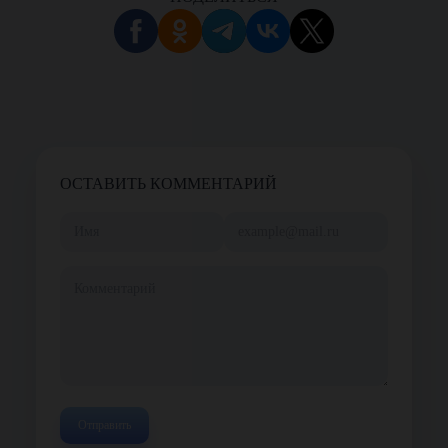
ОСТАВИТЬ КОММЕНТАРИЙ