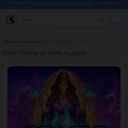
ИНФОРМАЦИОННО-РАЗВЛЕКАТЕЛЬНЫЙ САЙТ, НЕ ПРОВОДИТ ИГР НА ДЕНЬГИ И НЕ
СОДЕРЖИТ ССЫЛОК НА ОНЛАЙН КАЗИНО.
Поиск
РЕЙТИНГИ
Главная страница
•
Демо игры
•
Слот Oracle of Gold — демо
Слот Oracle of Gold — демо
КАЗИНО
ИГРЫ
СТАТЬИ
ВИДЕО