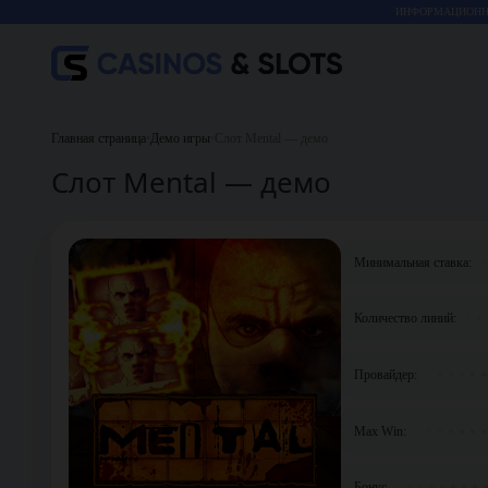
ИНФОРМАЦИОННО
Главная страница
•
Демо игры
•
Слот Mental — демо
Слот Mental — демо
Минимальная ставка:
Количество линий:
Провайдер:
Max Win:
Бонус