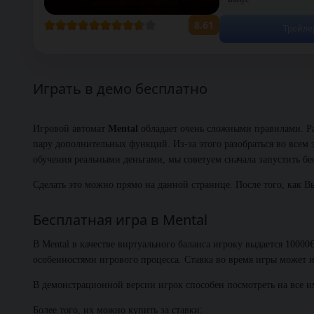
8.61
Трейле
Играть в демо бесплатно
Играть бесплатно
Игровой автомат
Mental
обладает очень сложными правилами. Ра
пару дополнительных функций. Из-за этого разобраться во всем 
обучения реальными деньгами, мы советуем сначала запустить бе
Сделать это можно прямо на данной странице. После того, как Вы
Бесплатная игра в Mental
В Mental в качестве виртуального баланса игроку выдается 10000
особенностями игрового процесса. Ставка во время игры может из
В демонстрационной версии игрок способен посмотреть на все 
Более того, их можно купить за ставки: