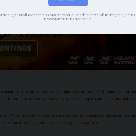
дтверждая свой возраст, вы соглашаетесь с нашей политикой конфиденциально
и условиями использования.
шее казино. Автомат присутствует практически на любой площадке, поск
ас явно не возникнет проблем с тем, чтобы в кратчайшее время отыскать
зино
. В нем мы собрали самые известные и качественные проекты. Все он
в и возможность участвовать в регулярных турнирах.