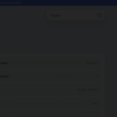
ОНЛАЙН КАЗИНО.
Поиск
тавка:
70 монет
абанов:
5
94.2% - 96.08%
нет
а
да