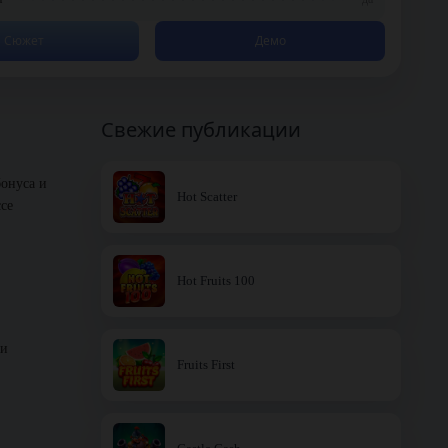
Сюжет
Демо
Свежие публикации
бонуса и
Hot Scatter
ссе
Hot Fruits 100
ми
Fruits First