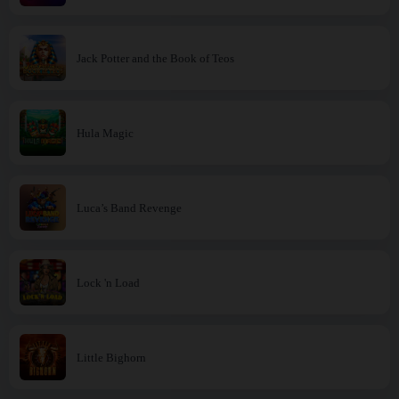
Jack Potter and the Book of Teos
Hula Magic
Luca’s Band Revenge
Lock 'n Load
Little Bighorn