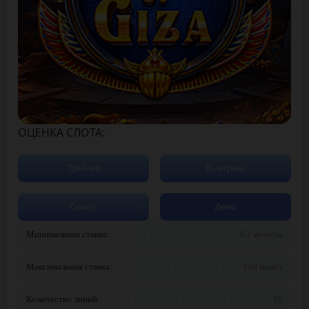
ОЦЕНКА СЛОТА:
Трейлер
Выигрыш
Сюжет
Демо
Минимальная ставка:
0.2 монеты
Максимальная ставка:
100 монет
Количество линий:
10