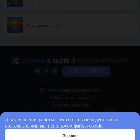
Как играть в слоты?
ВАШ ГИД В МИРЕ АЗАРТА
ЗАДАТЬ ВОПРОС
Политика конфиденциальности
Условия и положения
Ответственная игра
Для улучшения работы сайта и его взаимодействия с
пользователями мы используем файлы cookie.
© 2026 casinos-and-slots.bet Все права защищены.
Хорошо
info@casinos-and-slots.bet