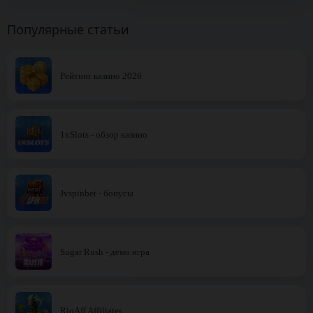
Популярные статьи
Рейтинг казино 2026
1xSlots - обзор казино
Jvspinbet - бонусы
Sugar Rush - демо игра
RioAff Affiliates