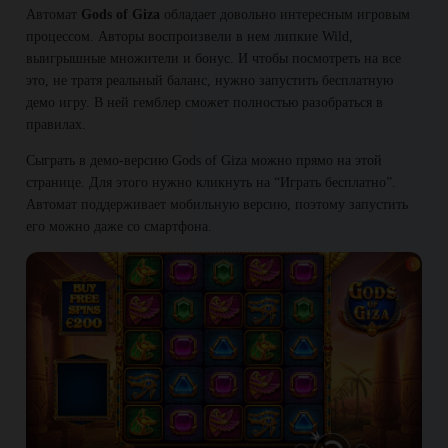
Автомат
Gods of Giza
обладает довольно интересным игровым
Играть бесплатно
процессом. Авторы воспроизвели в нем липкие Wild,
выигрышные множители и бонус. И чтобы посмотреть на все
это, не тратя реальный баланс, нужно запустить бесплатную
демо игру. В ней гемблер сможет полностью разобраться в
правилах.
Сыграть в демо-версию Gods of Giza можно прямо на этой
странице. Для этого нужно кликнуть на “Играть бесплатно”.
Автомат поддерживает мобильную версию, поэтому запустить
его можно даже со смартфона.