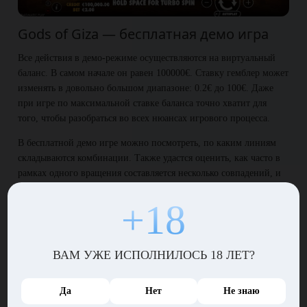
Gods of Giza — бесплатная демо игра
Все действия в демо-режиме осуществляются на виртуальный
баланс. В самом начале он равен 100000€. Ставку гемблер может
изменять в довольно большом диапазоне: 0.2€ до 100€. Даже
при игре по максимальной ставке баланса точно хватит для
того, чтобы разобраться во всех нюансах игрового процесса.
В бесплатной демо игре можно посмотреть, по каким линиям
складываются комбинации. Также удастся оценить, как часто в
рамках одного вращения составляется несколько совпадений, и
какой выигрыш можно получить.
+18
В демо гемблер способен протестировать бесплатные вращения.
Чтобы не ждать их выпадения во время обычных спинов, бонус
можно купить за x100 ставок. Заодно игрок посмотрит, как
ВАМ УЖЕ ИСПОЛНИЛОСЬ 18 ЛЕТ?
часто он окупается, и следует ли тратить на него реальный
баланс.
Да
Нет
Не знаю
Слот Gods of Giza игра на деньги