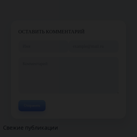
ОСТАВИТЬ КОММЕНТАРИЙ
Свежие публикации