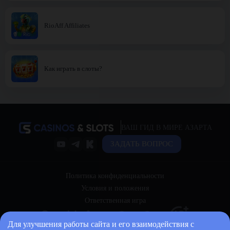
RioAff Affiliates
Как играть в слоты?
ВАШ ГИД В МИРЕ АЗАРТА
ЗАДАТЬ ВОПРОС
Политика конфиденциальности
Условия и положения
Ответственная игра
Для улучшения работы сайта и его взаимодействия с