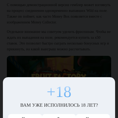
С помощью демонстрационной версии гемблер может взглянуть
на процесс соединения одновременно выпавших Wild на поле.
Также он поймет, как часто Money Box появляется вместе с
изображением Money Collector.
Отдельное внимание мы советуем уделить фриспинам. Чтобы не
ждать их выпадения на поле, рекомендуется купить за x50
ставок. Это позволит быстро сыграть несколько бонусных игр и
прикинуть, на какой выигрыш можно рассчитывать.
+18
ВАМ УЖЕ ИСПОЛНИЛОСЬ 18 ЛЕТ?