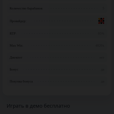
Количество барабанов:
5
Провайдер:
RTP:
95%
Max Win:
4820x
Джекпот
нет
Бонус
да
Покупка бонуса
да
Играть в демо бесплатно