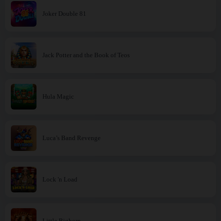
Joker Double 81
Jack Potter and the Book of Teos
Hula Magic
Luca’s Band Revenge
Lock 'n Load
Little Bighorn