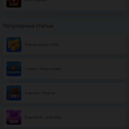
Популярные статьи
Рейтинг казино 2026
1xSlots - обзор казино
Jvspinbet - бонусы
Sugar Rush - демо игра