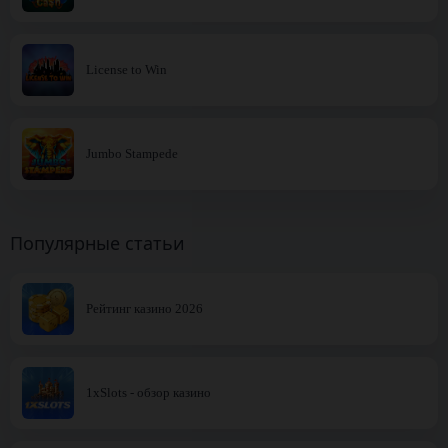
License to Win
Jumbo Stampede
Популярные статьи
Рейтинг казино 2026
1xSlots - обзор казино