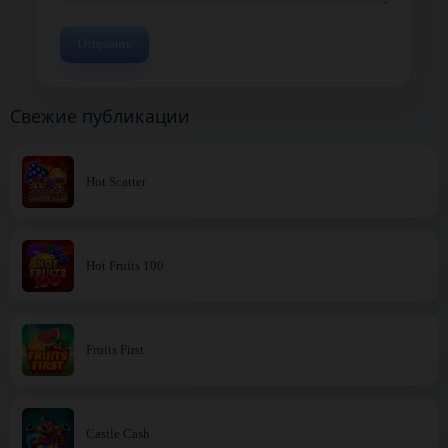
Свежие публикации
Hot Scatter
Hot Fruits 100
Fruits First
Castle Cash