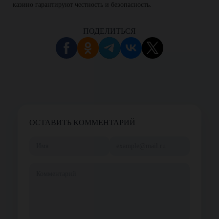
казино гарантируют честность и безопасность.
ПОДЕЛИТЬСЯ
ОСТАВИТЬ КОММЕНТАРИЙ