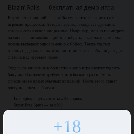
Blazin’ Rails — бесплатная демо игра
В демонстрационной версии Вы сможете познакомиться с
игровым процессом. Авторы перенесли сюда все функции,
которые есть в основном режиме. Например, можно посмотреть
на составление комбинаций и разобраться, как часто символы
поезда выпадают одновременно с Collect. Также удастся
взглянуть, до какого выигрышного множителя обычно доходит
счетчик над игровым полем.
Отдельное внимание в бесплатной демо игре следует уделить
бонусам. В начале потребуется хотя бы один раз поймать
фриспины во время обычных вращений. После этого станет
доступна покупка бонуса:
Free Spins запускаются за x100 ставок;
Super Free Spins — за х300
Демо позволит сыграть каждый тип бонуса по несколько раз и
+18
посмотреть, какой выигрыш они могут дать. Также гемблер
способен оценить свои шансы на получение крупного джекпота.