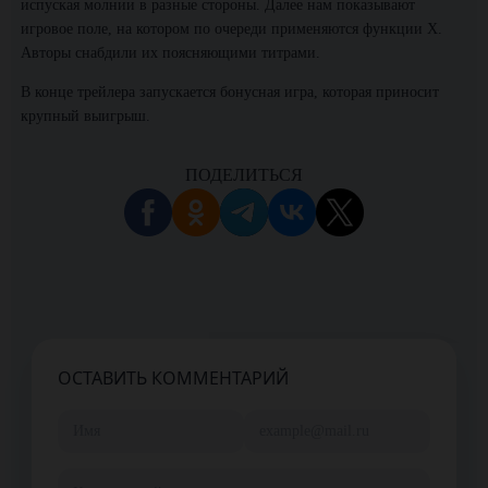
испуская молнии в разные стороны. Далее нам показывают
игровое поле, на котором по очереди применяются функции X.
Авторы снабдили их поясняющими титрами.
В конце трейлера запускается бонусная игра, которая приносит
крупный выигрыш.
ПОДЕЛИТЬСЯ
ОСТАВИТЬ КОММЕНТАРИЙ