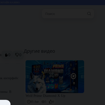
ОНЛАЙН КАЗИНО.
Поиск
Другие видео
0
0
в
ак интерфейс
спины. В
Wolf Prime Diamond X Up
05 Авг
5
0