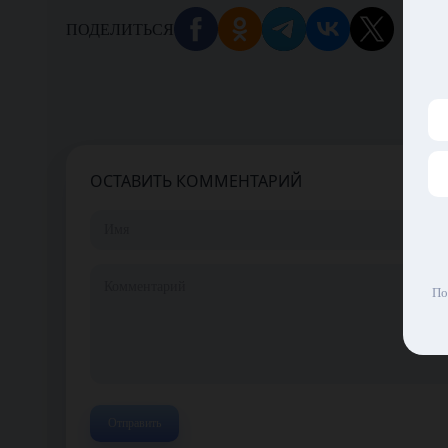
ПОДЕЛИТЬСЯ
ОСТАВИТЬ КОММЕНТАРИЙ
По