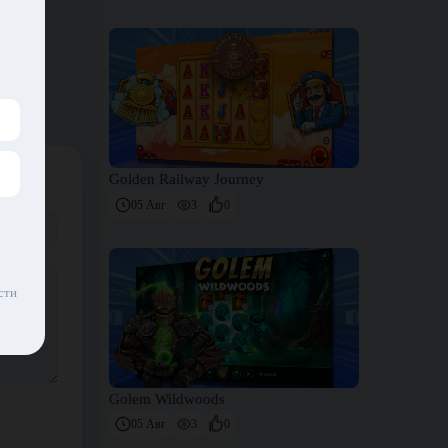
Golden Railway Journey
05 Авг
3
0
сти
Golem Wildwoods
05 Авг
3
0