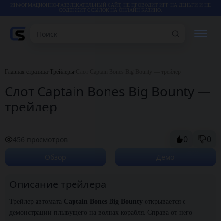
ИНФОРМАЦИОННО-РАЗВЛЕКАТЕЛЬНЫЙ САЙТ, НЕ ПРОВОДИТ ИГР НА ДЕНЬГИ И НЕ
СОДЕРЖИТ ССЫЛОК НА ОНЛАЙН КАЗИНО.
Поиск
РЕЙТИНГИ
Главная страница
•
Трейлеры
•
Слот Captain Bones Big Bounty — трейлер
Слот Captain Bones Big Bounty —
КАЗИНО
трейлер
ИГРЫ
0
0
456 просмотров
СТАТЬИ
Обзор
Демо
Описание трейлера
ВИДЕО
Трейлер автомата
Captain Bones Big Bounty
открывается с
демонстрации плывущего на волнах корабля. Справа от него