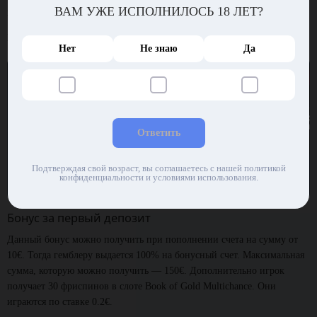
ВАМ УЖЕ ИСПОЛНИЛОСЬ 18 ЛЕТ?
выигрыш с фриспинов — в течение 14 дней.
Ниже рассмотрим каждый бонус по отдельности.
Нет
Не знаю
Да
Ответить
Подтверждая свой возраст, вы соглашаетесь с нашей политикой
конфиденциальности и условиями использования.
Бонус за первый депозит
Данный бонус можно получить при пополнении счета на сумму от
10€. Тогда гемблеру выдается 100% на бонусный счет. Максимальная
сумма, которую можно получить — 150€. Дополнительно игрок
получает 30 фриспинов в слоте Book of Gold Multichance. Они
играются по ставке 0.2€.