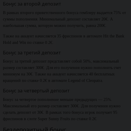
Бонус за второй депозит
В рамках второго приветственного бонуса гемблеру выдается 75% от
суммы пополнения. Минимальный депозит составляет 20€. А
наибольшая сумма, которую можно получить, равна 200€.
Также на аккаунт начисляется 35 фриспинов в автомате Hit the Bank
Hold and Win по ставке 0.2€.
Бонус за третий депозит
Бонус за третий депозит представляет собой 50%, максимальный
размер составляет 300€. Для его получения нужно пополнить счет
минимум на 30€. Также на аккаунт начисляется 40 бесплатных
вращений по ставке 0.2€ в автомате Legend of Cleopatra.
Бонус за четвертый депозит
Бонус за четвертое пополнение меньше предыдущих — 25%.
Максимальный его размер составляет 300€. Для получения нужно
сделать депозит от 30€. В рамках того бонуса игрок получает 95
фриспинов в слоте Super Sunny Fruits по ставке 0.2€.
Бездепозитный бонус