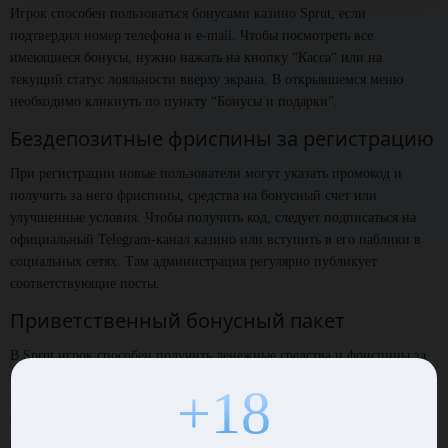
Игрок способен пользоваться бонусами казино Sprut, если
подтвердил номер телефона и e-mail. Чтобы посмотреть все
имеющиеся бонусы, нужно нажать на кнопку “Касса“ или на
текущий статус лояльности вверху экрана. В открывшемся меню
необходимо кликнуть по пункту “Бонусы и подарки”.
Бездепозитные фриспины за регистрацию
При регистрации новые пользователи могут указать промокод и
получить за него фриспины, средства на бонусный счет или
улучшенные условия. Чтобы получить код, следует подписаться на
официальный Telegram-канал казино или вступить в его паблики в
социальных сетях. Там администрация регулярно публикует
соответствующие посты.
Приветственный бонусный пакет
В Sprut игрок способен получить денежные средства и фриспины за
первые четыре депозита. Средства за каждый из четырех бонусов
+18
подлежат отыгрышу с вейджером x35. Что касается выигрыша с
бесплатных вращений, то на них накладывается вейджер x20.
Средства нужно отыграть в течение 7 дней с момента получения,