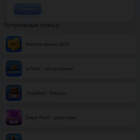
Популярные статьи
Рейтинг казино 2026
1xSlots - обзор казино
Jvspinbet - бонусы
Sugar Rush - демо игра