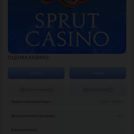
ОЦЕНКА КАЗИНО:
Играть
Видео
Приложения
Промокоды
Приветственный бонус:
+250% +200FS
Бездепозитный промокод:
нет
Еженедельный:
—