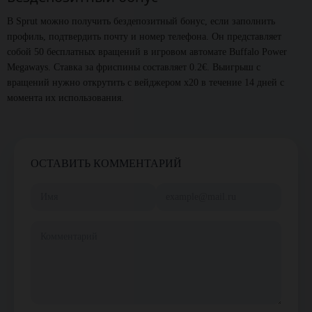
В Sprut можно получить бездепозитный бонус, если заполнить
профиль, подтвердить почту и номер телефона. Он представляет
собой 50 бесплатных вращений в игровом автомате Buffalo Power
Megaways. Ставка за фриспины составляет 0.2€. Выигрыш с
вращений нужно открутить с вейджером x20 в течение 14 дней с
момента их использования.
ОСТАВИТЬ КОММЕНТАРИЙ