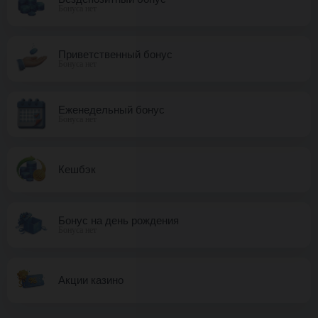
Бонуса нет
Приветственный бонус
Бонуса нет
Еженедельный бонус
Бонуса нет
Кешбэк
Бонус на день рождения
Бонуса нет
Акции казино