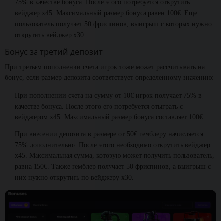
75% в качестве бонуса. После этого потребуется открутить
вейджер x45. Максимальный размер бонуса равен 100€. Еще
пользователь получает 50 фриспинов, выигрыш с которых нужно
открутить вейджер x30.
Бонус за третий депозит
При третьем пополнении счета игрок тоже может рассчитывать на
бонус, если размер депозита соответствует определенному значению:
При пополнении счета на сумму от 10€ игрок получает 75% в
качестве бонуса. После этого его потребуется отыграть с
вейджером x45. Максимальный размер бонуса составляет 100€.
При внесении депозита в размере от 50€ гемблеру начисляется
75% дополнительно. После этого необходимо открутить вейджер
x45. Максимальная сумма, которую может получить пользователь,
равна 150€. Также гемблер получает 50 фриспинов, а выигрыш с
них нужно открутить по вейджеру x30.