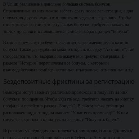
В Unlim реализована довольно большая система бонусов.
Определенные из них можно забрать сразу после регистрации, а для
получения других нужно выполнить определенные условия. Чтобы
ознакомиться со списком актуальных бонусов, требуется нажать на
значок профиля и в появившемся списке выбрать раздел “Бонусы”.
В открывшемся меню будут перечислены все имеющиеся в казино
бонусы. Также для удобства можно открыть вкладку “Активные”, где
отобразятся те, что выбраны на аккаунте и требуют отыгрыша. В
разделе “История” перечислены все бонусы, с которыми
взаимодействовал гемблер: активные, отыгранные, отмененные и т.д.
Бездепозитные фриспины за регистрацию
Гемблеры могут вводить различные промокоды и получать за них
бонусы и поощрения. Чтобы указать код, требуется нажать на кнопку
профиля и перейти в раздел “Бонусы”. В самом верху страницы
расположен виджет под названием “У вас есть промокод?”. В нем
следует ввести код и кликнуть на клавишу “Получить бонус”.
Игроки могут периодически получать промокоды, если подпишутся
на рассылку новостей или на канал в Telegram. Администрация