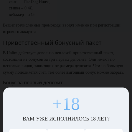
слот — The Dog House;
ставка – 0.4€.
вейджер – x45
Вышеперечисленные промокоды вводят именно при регистрации
игрового аккаунта.
Приветственный бонусный пакет
В Unlim действует довольно неплохой приветственный пакет,
состоящий из бонусов за три первых депозита. Они имеют по
несколько видов, зависящих от размера депозита. Чем на большую
сумму пополняется счет, тем более выгодный бонус можно забрать.
Бонус за первый депозит
При пополнении счета впервые можно получить приветственный
+18
бонус. Его содержимое зависит от размера внесенной суммы:
При пополнении на сумму от 10€ гемблер получает 100% в
качестве бонуса. Его потребуется отыграть с вейджером x45.
ВАМ УЖЕ ИСПОЛНИЛОСЬ 18 ЛЕТ?
Максимальная величина бонуса составляет 100€. Также
дополнительно игрок получает 50 FS в одном из указанных