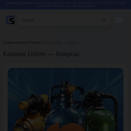
ИНФОРМАЦИОННО-РАЗВЛЕКАТЕЛЬНЫЙ САЙТ, НЕ ПРОВОДИТ ИГР НА ДЕНЬГИ И НЕ
СОДЕРЖИТ ССЫЛОК НА ОНЛАЙН КАЗИНО.
Поиск
РЕЙТИНГИ
Главная страница
•
Бонусы
•
Казино Unlim — бонусы
Казино Unlim — бонусы
КАЗИНО
ИГРЫ
СТАТЬИ
ВИДЕО