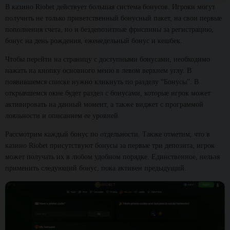
В казино Riobet действует большая система бонусов. Игроки могут
получить не только приветственный бонусный пакет, на свои первые
пополнения счета, но и бездепозитные фриспины за регистрацию,
бонус на день рождения, еженедельный бонус и кешбек.
Чтобы перейти на страницу с доступными бонусами, необходимо
нажать на кнопку основного меню в левом верхнем углу. В
появившемся списке нужно кликнуть по разделу “Бонусы”. В
открывшемся окне будет раздел с бонусами, которые игрок может
активировать на данный момент, а также виджет с программой
лояльности и описанием ее уровней.
Рассмотрим каждый бонус по отдельности. Также отметим, что в
казино Riobet присутствуют бонусы за первые три депозита, игрок
может получать их в любом удобном порядке. Единственное, нельзя
применить следующий бонус, пока активен предыдущий.