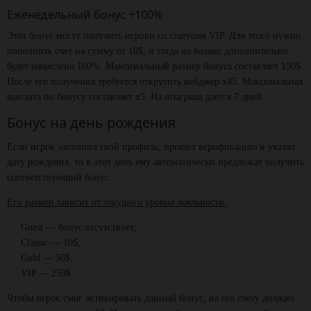
Еженедельный бонус +100%
Этот бонус могут получить игроки со статусом VIP. Для этого нужно
пополнить счет на сумму от 10$, и тогда на баланс дополнительно
будет начислено 100%. Максимальный размер бонуса составляет 150$.
После его получения требуется открутить вейджер x45. Максимальная
выплата по бонусу составляет x5. На отыгрыш дается 7 дней.
Бонус на день рождения
Если игрок заполнил свой профиль, прошел верификацию и указал
дату рождения, то в этот день ему автоматически предложат получить
соответствующий бонус.
Его размер зависит от текущего уровня лояльности:
Guest — бонус отсутствует;
Classic — 10$;
Gold — 50$;
VIP — 250$.
Чтобы игрок смог активировать данный бонус, на его счету должно