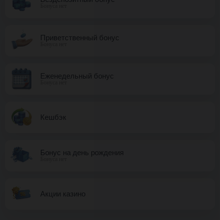
Бонуса нет
Приветственный бонус
Бонуса нет
Еженедельный бонус
Бонуса нет
Кешбэк
Бонус на день рождения
Бонуса нет
Акции казино