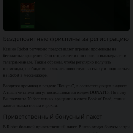
Бездепозитные фриспины за регистрацию
Казино Riobet регулярно предоставляет игрокам промокоды на
бесплатные вращения. Оно отправляет их по почте и выкладывает в
телеграм-канале. Таким образом, чтобы регулярно получать
промокоды, необходимо включить новостную рассылку и подписаться
на Riobet в мессенджере.
Вводится промокод в разделе “Бонусы”, в соответствующем виджете.
А наши читатели могут воспользоваться
кодом DONAT15
. По нему
Вы получите 70 бесплатных вращений в слоте Book of Dead, спины
даются только новым игрокам.
Приветственный бонусный пакет
В Riobet большой приветственный пакет. В него входят бонусы за три