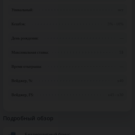
Уникальный:
нет
Кешбэк:
5% - 10%
День рождения:
—
Максимальная ставка:
5$
Время отыгрыша:
—
Вейджер, %:
x40
Вейджер, FS:
x45 - x30
Подробный обзор
Бездепозитный бонус