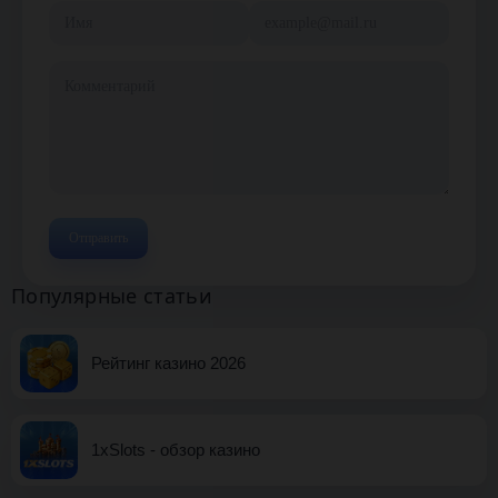
Популярные статьи
Рейтинг казино 2026
1xSlots - обзор казино