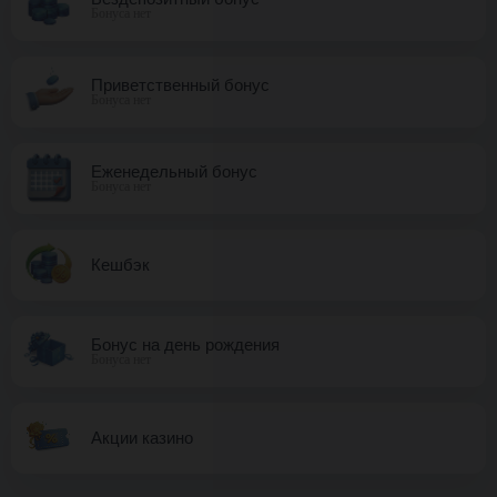
Бонуса нет
Приветственный бонус
Бонуса нет
Еженедельный бонус
Бонуса нет
Кешбэк
Бонус на день рождения
Бонуса нет
Акции казино