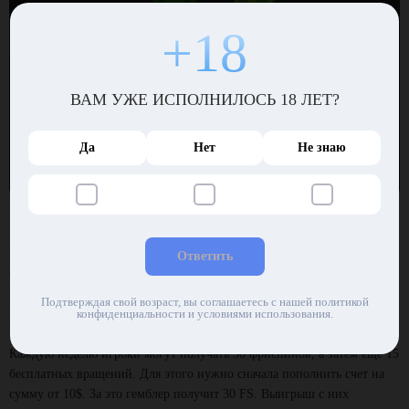
+18
ВАМ УЖЕ ИСПОЛНИЛОСЬ 18 ЛЕТ?
Да
Нет
Не знаю
Еженедельные бонусы
В Jozz действует два вида еженедельных бонуса. Один предоставляет
Ответить
бесплатные вращения, а второй — дополнительный бонус к депозиту.
Рассмотрим каждый по отдельности.
Подтверждая свой возраст, вы соглашаетесь с нашей политикой
конфиденциальности и условиями использования.
Фриспины недели
Каждую неделю игроки могут получать 30 фриспинов, а затем еще 15
бесплатных вращений. Для этого нужно сначала пополнить счет на
сумму от 10$. За это гемблер получит 30 FS. Выигрыш с них