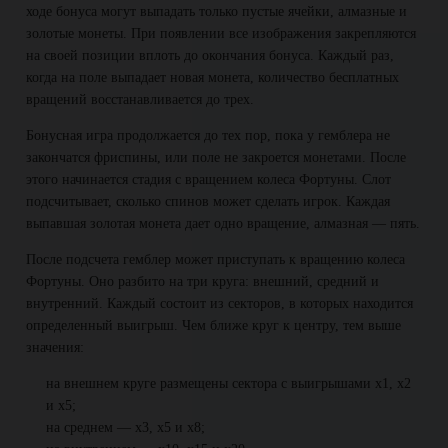
ходе бонуса могут выпадать только пустые ячейки, алмазные и
золотые монеты. При появлении все изображения закрепляются
на своей позиции вплоть до окончания бонуса. Каждый раз,
когда на поле выпадает новая монета, количество бесплатных
вращений восстанавливается до трех.
Бонусная игра продолжается до тех пор, пока у гемблера не
закончатся фриспины, или поле не закроется монетами. После
этого начинается стадия с вращением колеса Фортуны. Слот
подсчитывает, сколько спинов может сделать игрок. Каждая
выпавшая золотая монета дает одно вращение, алмазная — пять.
После подсчета гемблер может приступать к вращению колеса
Фортуны. Оно разбито на три круга: внешний, средний и
внутренний. Каждый состоит из секторов, в которых находится
определенный выигрыш. Чем ближе круг к центру, тем выше
значения:
на внешнем круге размещены сектора с выигрышами x1, x2
и x5;
на среднем — x3, x5 и x8;