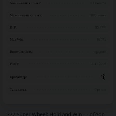
Минимальная ставка:
0.1 монеты
Максимальная ставка:
1000 монет
RTP:
95.77%
Max Win:
8157x
Волатильность:
средняя
Релиз:
11.11.2025
Провайдер:
Тема слота:
Фрукты
777 Super Wheel: Hold and Win — обзор