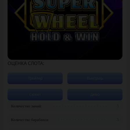
ОЦЕНКА СЛОТА:
Трейлер
Выигрыш
Сюжет
Демо
Количество линий:
5
Количество барабанов:
5