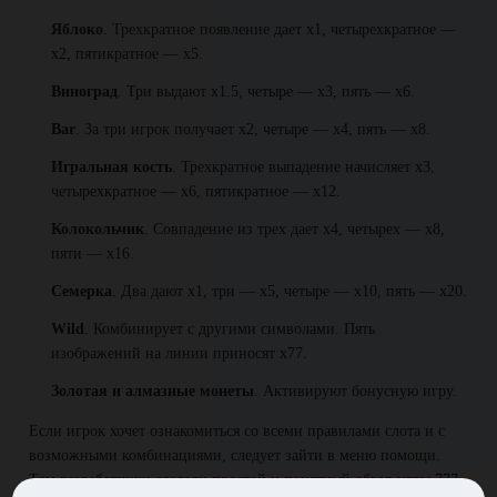
Яблоко
. Трехкратное появление дает x1, четырехкратное —
x2, пятикратное — x5.
Виноград
. Три выдают x1.5, четыре — x3, пять — x6.
Bar
. За три игрок получает x2, четыре — x4, пять — x8.
Игральная кость
. Трехкратное выпадение начисляет x3,
четырехкратное — x6, пятикратное — x12.
Колокольчик
. Совпадение из трех дает x4, четырех — x8,
пяти — x16.
Семерка
. Два дают x1, три — x5, четыре — x10, пять — x20.
Wild
. Комбинирует с другими символами. Пять
изображений на линии приносят x77.
Золотая и алмазные монеты
. Активируют бонусную игру.
Если игрок хочет ознакомиться со всеми правилами слота и с
возможными комбинациями, следует зайти в меню помощи.
Там разработчики сделали простой и понятный обзор игры 777