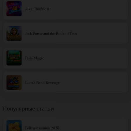
Joker Double 81
Jack Potter and the Book of Teos
Hula Magic
Luca’s Band Revenge
Популярные статьи
Рейтинг казино 2026