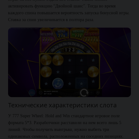
активировать функцию “Двойной шанс”. Тогда во время
каждого спина повышается вероятность запуска бонусной игры.
Ставка за спин увеличивается в полтора раза.
Технические характеристики слота
У 777 Super Wheel: Hold and Win стандартное игровое поле
формата 5*3. Разработчики расставили на нем всего лишь 5
линий. Чтобы получить выигрыш, нужно выбить три
одинаковых символа, расположенных на соседних позициях.