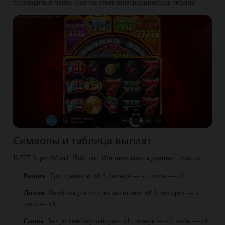
переходить в меню. Там же стоят информационные экраны.
Символы и таблица выплат
В 777 Super Wheel: Hold and Win появляются данные символы:
Вишня
. Три приносят x0.5, четыре — x1, пять — x2.
Лимон
. Комбинация из трех начисляет x0.5, четырех — x1,
пяти — x3.
Слива
. За три гемблер забирает x1, четыре — x2, пять — x4.