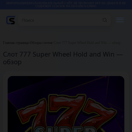
ИНФОРМАЦИОННО-РАЗВЛЕКАТЕЛЬНЫЙ САЙТ, НЕ ПРОВОДИТ ИГР НА ДЕНЬГИ И НЕ
СОДЕРЖИТ ССЫЛОК НА ОНЛАЙН КАЗИНО.
Поиск
РЕЙТИНГИ
Главная страница
•
Обзоры слотов
•
Слот 777 Super Wheel Hold and Win — обзор
Слот 777 Super Wheel Hold and Win —
КАЗИНО
обзор
ИГРЫ
СТАТЬИ
ВИДЕО