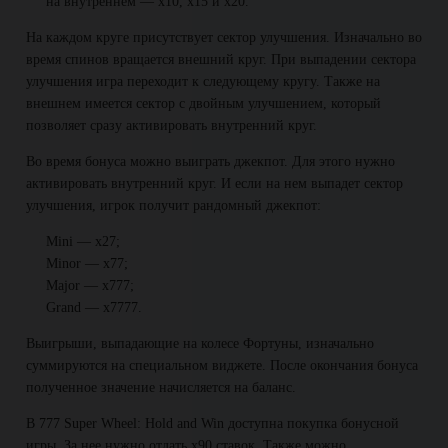
на внутреннем — x10, x15 и x20.
На каждом круге присутствует сектор улучшения. Изначально во
время спинов вращается внешний круг. При выпадении сектора
улучшения игра переходит к следующему кругу. Также на
внешнем имеется сектор с двойным улучшением, который
позволяет сразу активировать внутренний круг.
Во время бонуса можно выиграть джекпот. Для этого нужно
активировать внутренний круг. И если на нем выпадет сектор
улучшения, игрок получит рандомный джекпот:
Mini — x27;
Minor — x77;
Major — x777;
Grand — x7777.
Выигрыши, выпадающие на колесе Фортуны, изначально
суммируются на специальном виджете. После окончания бонуса
полученное значение начисляется на баланс.
В 777 Super Wheel: Hold and Win доступна покупка бонусной
игры. За нее нужно отдать x90 ставок. Также можно