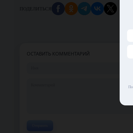
ПОДЕЛИТЬСЯ
ОСТАВИТЬ КОММЕНТАРИЙ
По