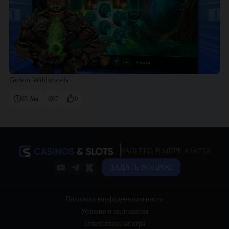
Golem Wildwoods
05 Авг
7
0
ВАШ ГИД В МИРЕ АЗАРТА
ЗАДАТЬ ВОПРОС
Политика конфиденциальности
Условия и положения
Ответственная игра