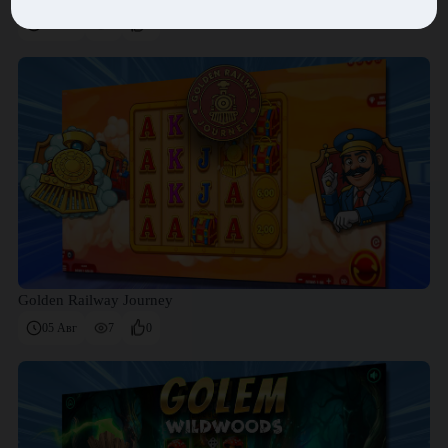
05 Авг
9
0
Golden Railway Journey
05 Авг
7
0