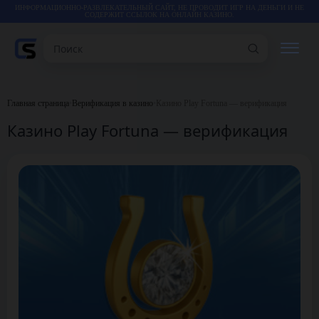
ИНФОРМАЦИОННО-РАЗВЛЕКАТЕЛЬНЫЙ САЙТ, НЕ ПРОВОДИТ ИГР НА ДЕНЬГИ И НЕ
СОДЕРЖИТ ССЫЛОК НА ОНЛАЙН КАЗИНО.
Поиск
РЕЙТИНГИ
Главная страница
•
Верификация в казино
•
Казино Play Fortuna — верификация
Казино Play Fortuna — верификация
КАЗИНО
ИГРЫ
СТАТЬИ
ВИДЕО