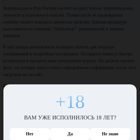
Верификация в Play Fortuna состоит из двух этапов: подтверждение
личности и платежного способа. Только после ее прохождения
гемблер сможет выводить денежные средства. Данная процедура
выполняется на странице “Verification”, размещенной в личном
кабинете.
В ней авторы расположили большую область для загрузки
изображений и подробные инструкции. Последние помогут быстро
разобраться в процессе даже неопытному игроку. Он должен сделать
фото, на которых присутствует определенная информация, после чего
загрузить их на сайт.
К отправляемым снимкам выдвигаются следующие требования:
+18
максимальный допустимый размер файла: 10 Мб;
разрешенные форматы: pdf, gif, png, jpg.
После того, как гемблер загрузит фото, их проверит служба
ВАМ УЖЕ ИСПОЛНИЛОСЬ 18 ЛЕТ?
поддержки. Обычно, это занимает не более одного рабочего дня. При
выявлении нарушений или несоответствии данных верификация
Нет
Да
Не знаю
будет отклонена. Тогда потребуется сделать и прислать новые фото.