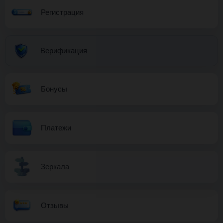
Регистрация
Верификация
Бонусы
Платежи
Зеркала
Отзывы