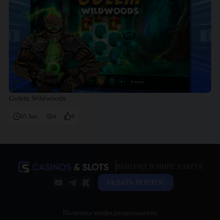
Golem Wildwoods
05 Авг
4
0
ВАШ ГИД В МИРЕ АЗАРТА
ЗАДАТЬ ВОПРОС
Политика конфиденциальности