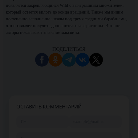
появляется закрепляющийся Wild с выигрышным множителем,
который остается вплоть до конца вращений. Также мы видим
постепенно заполнение шкалы под тремя средними барабанами,
что позволяет получить дополнительные фриспины. В конце
авторы показывают значение максвина.
ПОДЕЛИТЬСЯ
ОСТАВИТЬ КОММЕНТАРИЙ