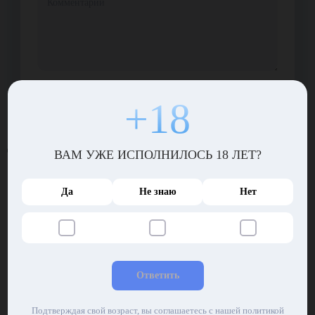
+18
Другие видео
ВАМ УЖЕ ИСПОЛНИЛОСЬ 18 ЛЕТ?
Да
Не знаю
Нет
Ответить
Подтверждая свой возраст, вы соглашаетесь с нашей политикой