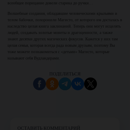
всеобщее порицание довели старика до ручки…
Волшебные создания, обладавшие человеческими крыльями и
телом бабочки, похоронили Магисто, от которого им досталась в
наследство целая книга заклинаний. Теперь они могут исцелять
людей, создавать золотые монеты и драгоценности, а также
знают десятки других магических фокусов. Кажется у них там
целая семья, которая всегда рада новым друзьям, поэтому Вы
тоже можете познакомиться с «детьми» Магисто, которые
называют себя Вудландерами.
ПОДЕЛИТЬСЯ
ОСТАВИТЬ КОММЕНТАРИЙ