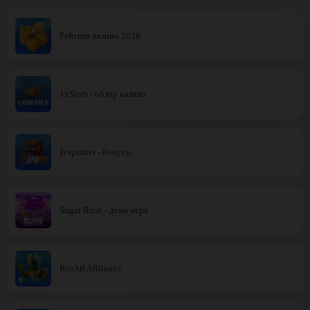
Рейтинг казино 2026
1xSlots - обзор казино
Jvspinbet - бонусы
Sugar Rush - демо игра
RioAff Affiliates