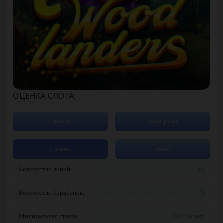
ОЦЕНКА СЛОТА:
Трейлер
Выигрыш
Сюжет
Демо
Количество линий:
50
Количество барабанов:
5
Минимальная ставка:
0.25 монет