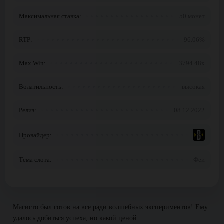
Максимальная ставка:
50 монет
RTP:
96.06%
Max Win:
3794.48x
Волатильность:
высокая
Релиз:
08.12.2022
Провайдер:
Тема слота:
Феи
Магисто был готов на все ради волшебных экспериментов! Ему
удалось добиться успеха, но какой ценой…