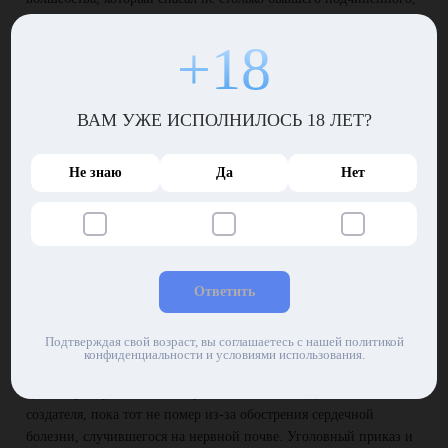
уволенного задним числом, сколько доброе имя своей обители
колдовства, в которой всем заправлял более сорока лет.
+18
Воришка, опустившийся ради великой цели до гнусных
преступлений, отделался малой кровью: условным заключением
и публичными извинениями перед хозяином украденных овец.
ВАМ УЖЕ ИСПОЛНИЛОСЬ 18 ЛЕТ?
Через некоторое время все улеглось. Магисто решил продолжить
опыты, однако теперь он собирался уединиться в лесной глуши,
Не знаю
Да
Нет
чтобы больше никто не мог ему помешать. Кроме того,
волшебнику просто осточертели смешки вслед и шуточки про
«овечкиного вора», которыми его щедро награждали за глаза.
Обитель Вудландеров
Ответить
В чаще леса Магисто обнаружил поселение, состоящее из
десятка домов, в которых много лет назад жили эльфы, которые,
Подтверждая свой возраст, вы соглашаетесь с нашей политикой
спустя пару веков, ушли искать новое место. Волшебник ставил
конфиденциальности и условиями использования.
эксперименты на бабочках и у него наконец получилось создать
двоих прислужников. Они учились магии, глядя на своего
создателя, пока тот не помер из-за обострения сердечной
болезни, случившегося на нервной почве. Уголовный приказ и