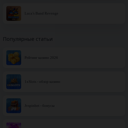
Luca’s Band Revenge
Популярные статьи
Рейтинг казино 2026
1xSlots - обзор казино
Jvspinbet - бонусы