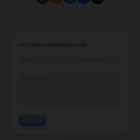
ОСТАВИТЬ КОММЕНТАРИЙ