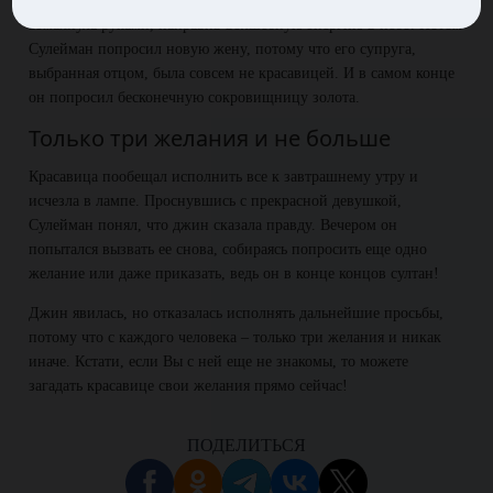
которое могло бы сразить любую армию. Джин поклонилась и
взмахнула руками, направив волшебную энергию в небо. Потом
Сулейман попросил новую жену, потому что его супруга,
выбранная отцом, была совсем не красавицей. И в самом конце
он попросил бесконечную сокровищницу золота.
Только три желания и не больше
Красавица пообещал исполнить все к завтрашнему утру и
исчезла в лампе. Проснувшись с прекрасной девушкой,
Сулейман понял, что джин сказала правду. Вечером он
попытался вызвать ее снова, собираясь попросить еще одно
желание или даже приказать, ведь он в конце концов султан!
Джин явилась, но отказалась исполнять дальнейшие просьбы,
потому что с каждого человека – только три желания и никак
иначе. Кстати, если Вы с ней еще не знакомы, то можете
загадать красавице свои желания прямо сейчас!
ПОДЕЛИТЬСЯ