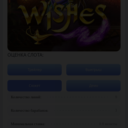
ОЦЕНКА СЛОТА:
Трейлер
Выигрыш
Сюжет
Демо
Количество линий:
9
Количество барабанов:
3
Минимальная ставка:
0.9 монеты