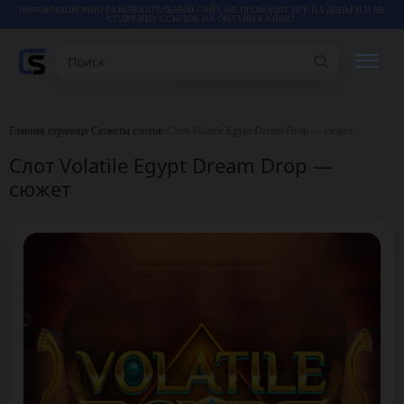
ИНФОРМАЦИОННО-РАЗВЛЕКАТЕЛЬНЫЙ САЙТ, НЕ ПРОВОДИТ ИГР НА ДЕНЬГИ И НЕ
СОДЕРЖИТ ССЫЛОК НА ОНЛАЙН КАЗИНО.
Поиск
РЕЙТИНГИ
Главная страница
•
Сюжеты слотов
•
Слот Volatile Egypt Dream Drop — сюжет
Слот Volatile Egypt Dream Drop —
КАЗИНО
сюжет
ИГРЫ
СТАТЬИ
ВИДЕО