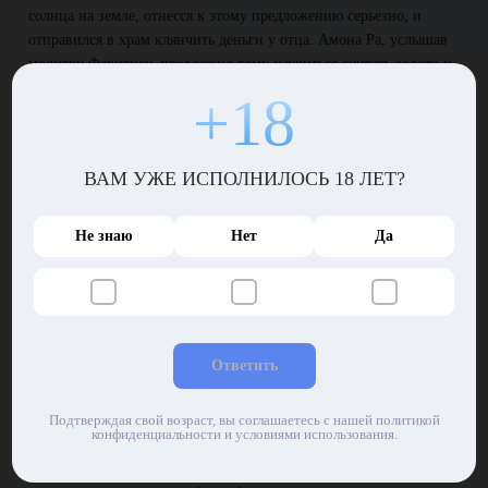
солнца на земле, отнесся к этому предложению серьезно, и
отправился в храм клянчить деньги у отца. Амона Ра, услышав
молитву Фаритису, предложил тому научиться считать золото и
вообще жить по средствам, а не разбрасываться богатством,
+18
словно зерном перед свиньями.
Слава великому Гору!
ВАМ УЖЕ ИСПОЛНИЛОСЬ 18 ЛЕТ?
Фараон не отчаивался, несмотря на отказ бога солнца, который
терпеть не мог разного рода мотов, и не важно, насколько те
Не знаю
Нет
Да
богаты. Владыка Египта отправился в храм Гора, охотно
помогавшего людям. Фаритис призвал доброго бога и на этот
раз покаялся в крайне расточительном отношении к золоту,
которая привело к плачевным последствиям.
Гор сурово отчитал фараона, требуя, чтобы тот прекратил сорить
Ответить
содержимым дворцовой сокровищницы, будто это дорожная
пыль! Он согласился помочь ему в первый и последний раз,
Подтверждая свой возраст, вы соглашаетесь с нашей политикой
вручив священные символы и золотого скарабея, украшенного
конфиденциальности и условиями использования.
рубином. Гор приказал установить священного жука в
сокровищнице. Священные символы, изготовленные из сапфира