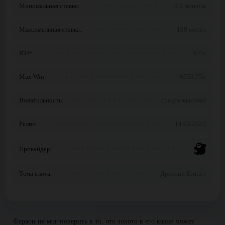
Минимальная ставка:
0.2 монеты
Максимальная ставка:
100 монет
RTP:
94%
Max Win:
6553.75x
Волатильность:
средне-высокая
Релиз:
14.03.2022
Провайдер:
Тема слота:
Древний Египет
Фараон не мог поверить в то, что золото в его казне может