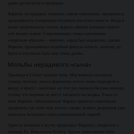
давно достигнуты и пройдены…
Фаритис не придавал значения словам советников, пытавшихся
предотвратить совершенно безумную расточительность. Когда в
казне заканчивалось золото, фараон обычно повышал налоги
или вводил новые. Сокровищница снова наполнялась
«чудесным образом» – конечно, народ был недоволен, однако
Фаритис проворачивал подобные фокусы нечасто, поэтому до
бунта и восстания было еще очень далеко.
Мольбы нерадивого «сына»
Однажды в Египет пришла чума. Мор выкосил половину
страны, поэтому запасы фараонова золота снова подходили к
концу, и фокус с налогами на этот раз оказался бессмысленным,
потому что мертвые не могут заплатить ни медяка. В кои-то
веки Фаритис забеспокоился! Фараон приказал советникам
придумать, где взять еще золота, однако лучшие дворцовые умы
оказались бессильны перед невыполнимой задачей.
Один из вельмож в шутку предложил Фаритису попросить о
помощи Ра. Повелитель Египта, будучи наместником бога