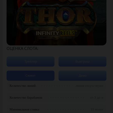
ОЦЕНКА СЛОТА:
Трейлер
Выигрыш
Сюжет
Демо
Количество линий:
линии отсутствуют
Количество барабанов:
от 3 до ∞
Минимальная ставка:
10 монет