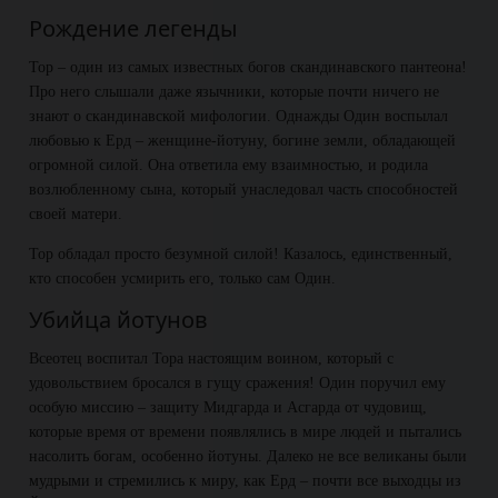
Рождение легенды
Тор – один из самых известных богов скандинавского пантеона!
Про него слышали даже язычники, которые почти ничего не
знают о скандинавской мифологии. Однажды Один воспылал
любовью к Ерд – женщине-йотуну, богине земли, обладающей
огромной силой. Она ответила ему взаимностью, и родила
возлюбленному сына, который унаследовал часть способностей
своей матери.
Тор обладал просто безумной силой! Казалось, единственный,
кто способен усмирить его, только сам Один.
Убийца йотунов
Всеотец воспитал Тора настоящим воином, который с
удовольствием бросался в гущу сражения! Один поручил ему
особую миссию – защиту Мидгарда и Асгарда от чудовищ,
которые время от времени появлялись в мире людей и пытались
насолить богам, особенно йотуны. Далеко не все великаны были
мудрыми и стремились к миру, как Ерд – почти все выходцы из