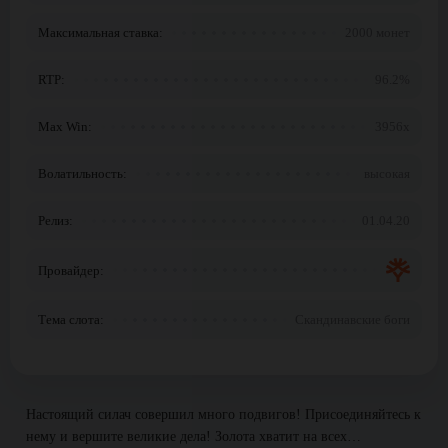
Максимальная ставка:
2000 монет
RTP:
96.2%
Max Win:
3956x
Волатильность:
высокая
Релиз:
01.04.20
Провайдер:
Тема слота:
Скандинавские боги
Настоящий силач совершил много подвигов! Присоединяйтесь к
нему и вершите великие дела! Золота хватит на всех…