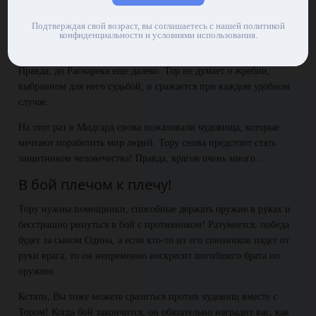
как гласит пророчество. Впрочем, после конца света цикл
начнется заново, и все боги снова возродятся…
Подтверждая свой возраст, вы соглашаетесь с нашей политикой
конфиденциальности и условиями использования.
Когда настанет конец света…
Правда, до Рагнарека еще далеко. Тор не думает о жребии,
выбранном для него судьбой, и сражается при каждом удобном
случае.
На этот раз в Мидгард снова пожаловали чудовища, которые
мечтают поработить мир людей. Тору снова предстоит стать
защитником человечества! Правда, врагов очень много…
В бой плечом к плечу!
Тору нужны помощники, способные держать оружие в руках и
бесстрашно ринуться в бой с противником! Разумеется, победа
будет за сыном Одина, а если кто-то из его союзников падет от
руки врага, то он непременно воскресит погибшего брата по
оружию.
Кстати, Вы тоже можете сразиться против чудовищ вместе с
Тором! Когда бой закончится, он обязательно наградит вас, как