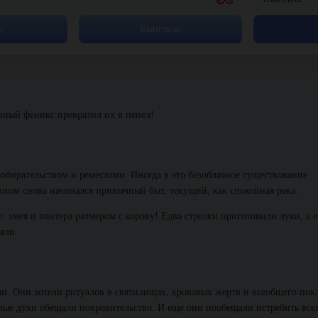
р
Выигрыш
нный феникс превратил их в пепел!
обирательством и ремеслами. Иногда в это безоблачное существование
потом снова начинался привычный быт, текущий, как спокойная река.
змея и пантера размером с корову! Едва стрелки приготовили луки, а 
или.
ли. Они хотели ритуалов в святилищах, кровавых жертв и всеобщего пок
лые духи обещали покровительство. И еще они пообещали истребить все