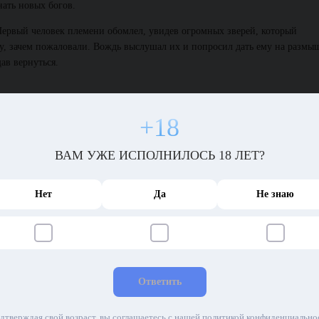
ать новых богов.
ервый человек племени обомлел, увидев огромных зверей, который
у, зачем пожаловали. Вождь выслушал их и попросил дать ему на размы
ав вернуться.
+18
Он спросил у верховной жрицы, как можно защитить всех Вицукли от дв
оги и недоверия. Верховная жрица тоже оказалась категорически против
ВАМ УЖЕ ИСПОЛНИЛОСЬ 18 ЛЕТ?
Нет
Да
Не знаю
ственный бог, в которого они верили, являлся смертными в виде пыла
 и помогал справиться с нападками соседей, которые до смерти хотели
ела ритуал призыва Огненного феникса. Божество ответило на зов и яви
Ответить
 ниц, выражая свое почтение, а потом рассказали о том, что Огненного 
ают кровавые жертвы. Они просили помощи, надеясь на силу своего
дтверждая свой возраст, вы соглашаетесь с нашей политикой конфиденциально