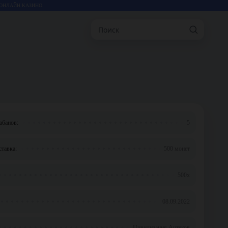
ОНЛАЙН КАЗИНО.
Поиск
абанов:
5
тавка:
500 монет
500x
08.09.2022
Цивилизация Ацтеков