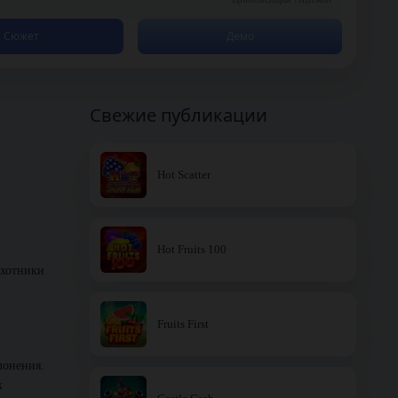
Сюжет
Демо
Свежие публикации
Hot Scatter
Hot Fruits 100
охотники
Fruits First
лонения.
х