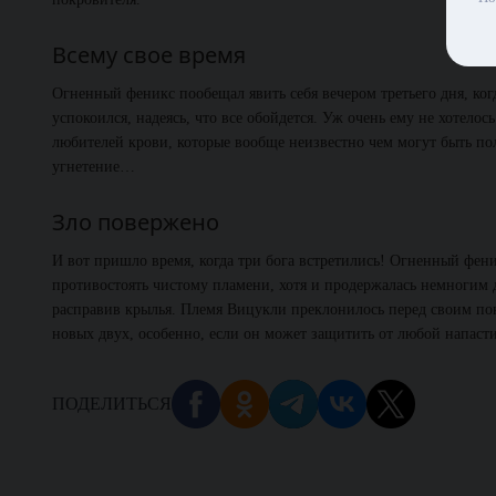
Всему свое время
Огненный феникс пообещал явить себя вечером третьего дня, когд
успокоился, надеясь, что все обойдется. Уж очень ему не хотело
любителей крови, которые вообще неизвестно чем могут быть по
угнетение…
Зло повержено
И вот пришло время, когда три бога встретились! Огненный фени
противостоять чистому пламени, хотя и продержалась немногим
расправив крылья. Племя Вицукли преклонилось перед своим покр
новых двух, особенно, если он может защитить от любой напаст
ПОДЕЛИТЬСЯ