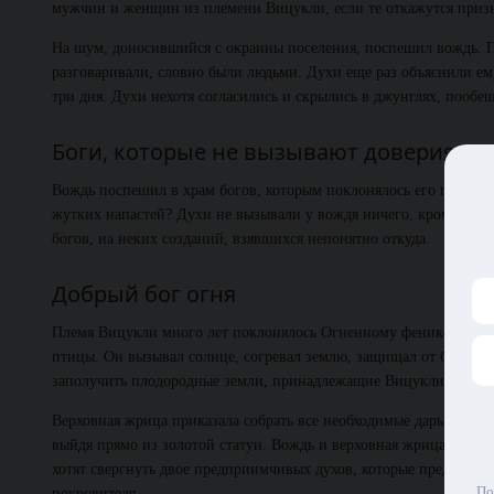
мужчин и женщин из племени Вицукли, если те откажутся призн
На шум, доносившийся с окраины поселения, поспешил вождь. П
разговаривали, словно были людьми. Духи еще раз объяснили ем
три дня. Духи нехотя согласились и скрылись в джунглях, пообещ
Боги, которые не вызывают доверия
Вождь поспешил в храм богов, которым поклонялось его племя. 
жутких напастей? Духи не вызывали у вождя ничего, кроме трев
богов, на неких созданий, взявшихся непонятно откуда.
Добрый бог огня
Племя Вицукли много лет поклонялось Огненному фениксу. Един
птицы. Он вызывал солнце, согревал землю, защищал от болезней
заполучить плодородные земли, принадлежащие Вицукли.
Верховная жрица приказала собрать все необходимые дары и пров
выйдя прямо из золотой статуи. Вождь и верховная жрица пали в
хотят свергнуть двое предприимчивых духов, которые предпочит
По
покровителя.