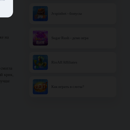
Jvspinbet - бонусы
же на
Sugar Rush - демо игра
RioAff Affiliates
 смогла
ый крик,
 лучше
Как играть в слоты?