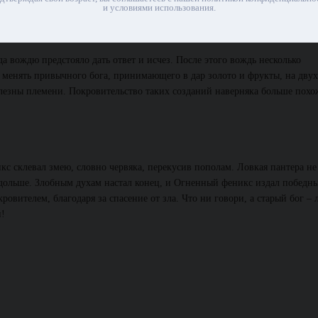
и условиями использования.
а вождю предстояло дать ответ и исчез. После этого вождь несколько
сь менять привычного бога, принимающего в дар золото и фрукты, на двух
лезны племени. Покровительство таких созданий наверняка больше похо
кс склевал змею, словно червяка, перекусив пополам. Ловкая пантера не
 дольше. Злобным духам настал конец, и Огненный феникс издал победн
овителем, благодаря за спасение от зла. Что ни говори, а старый бог –
и!