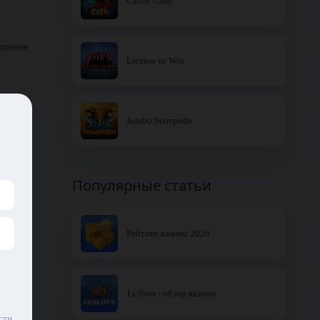
Castle Cash
шление
License to Win
Jumbo Stampede
ух
 смены
Популярные статьи
ющей
Рейтинг казино 2026
лось,
феникса
1xSlots - обзор казино
сти