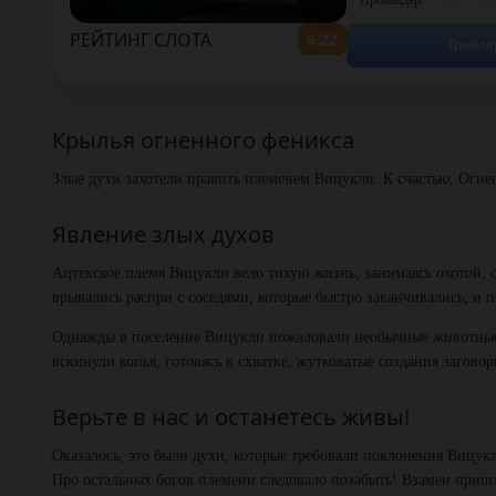
РЕЙТИНГ СЛОТА
6.22
Трейле
Крылья огненного феникса
Злые духи захотели править племенем Вицукли. К счастью, Огне
Явление злых духов
Ацтекское племя Вицукли вело тихую жизнь, занимаясь охотой, с
врывались распри с соседями, которые быстро заканчивались, и 
Однажды в поселение Вицукли пожаловали необычные животные: 
вскинули копья, готовясь к схватке, жутковатые создания заговор
Верьте в нас и останетесь живы!
Оказалось, это были духи, которые требовали поклонения Вицук
Про остальных богов племени следовало позабыть! Взамен приш