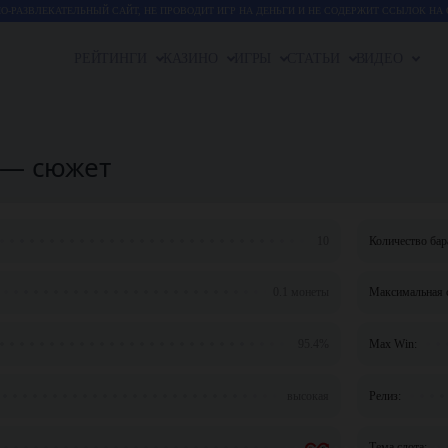
-РАЗВЛЕКАТЕЛЬНЫЙ САЙТ, НЕ ПРОВОДИТ ИГР НА ДЕНЬГИ И НЕ СОДЕРЖИТ ССЫЛОК НА 
РЕЙТИНГИ
КАЗИНО
ИГРЫ
СТАТЬИ
ВИДЕО
x — сюжет
10
Количество бар
0.1 монеты
Максимальная с
95.4%
Max Win:
высокая
Релиз:
Тема слота: