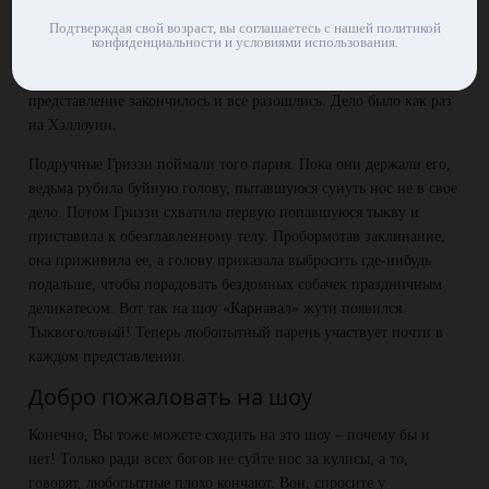
Любопытство наказуемо
Подтверждая свой возраст, вы соглашаетесь с нашей политикой
конфиденциальности и условиями использования.
Не пытайтесь узнать о шоу и его участниках больше, чем
следует. Один такой проныра как-то пробрался за кулисы, когда
представление закончилось и все разошлись. Дело было как раз
на Хэллоуин.
Подручные Гриззи поймали того парня. Пока они держали его,
ведьма рубила буйную голову, пытавшуюся сунуть нос не в свое
дело. Потом Гриззи схватила первую попавшуюся тыкву и
приставила к обезглавленному телу. Пробормотав заклинание,
она приживила ее, а голову приказала выбросить где-нибудь
подальше, чтобы порадовать бездомных собачек праздничным
деликатесом. Вот так на шоу «Карнавал» жути появился
Тыквоголовый! Теперь любопытный парень участвует почти в
каждом представлении.
Добро пожаловать на шоу
Конечно, Вы тоже можете сходить на это шоу – почему бы и
нет! Только ради всех богов не суйте нос за кулисы, а то,
говорят, любопытные плохо кончают. Вон, спросите у