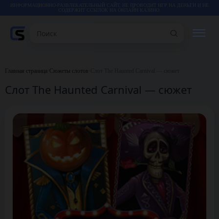
ИНФОРМАЦИОННО-РАЗВЛЕКАТЕЛЬНЫЙ САЙТ, НЕ ПРОВОДИТ ИГР НА ДЕНЬГИ И НЕ
СОДЕРЖИТ ССЫЛОК НА ОНЛАЙН КАЗИНО.
Поиск
РЕЙТИНГИ
Главная страница
•
Сюжеты слотов
•
Слот The Haunted Carnival — сюжет
Слот The Haunted Carnival — сюжет
КАЗИНО
ИГРЫ
СТАТЬИ
ВИДЕО