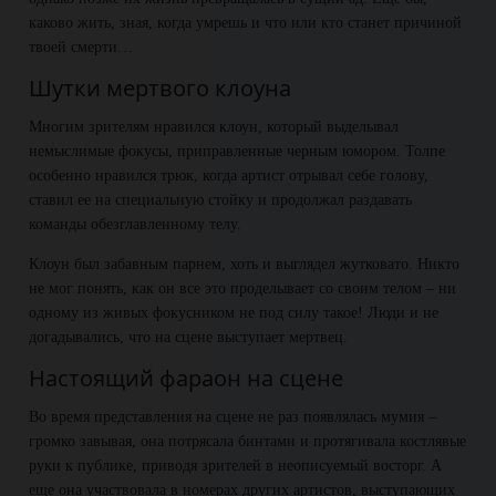
каково жить, зная, когда умрешь и что или кто станет причиной
твоей смерти…
Шутки мертвого клоуна
Многим зрителям нравился клоун, который выделывал
немыслимые фокусы, приправленные черным юмором. Толпе
особенно нравился трюк, когда артист отрывал себе голову,
ставил ее на специальную стойку и продолжал раздавать
команды обезглавленному телу.
Клоун был забавным парнем, хоть и выглядел жутковато. Никто
не мог понять, как он все это проделывает со своим телом – ни
одному из живых фокусником не под силу такое! Люди и не
догадывались, что на сцене выступает мертвец.
Настоящий фараон на сцене
Во время представления на сцене не раз появлялась мумия –
громко завывая, она потрясала бинтами и протягивала костлявые
руки к публике, приводя зрителей в неописуемый восторг. А
еще она участвовала в номерах других артистов, выступающих