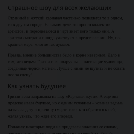
Страшное шоу для всех желающих
Странный и жуткий карнавал частенько появляется то в одном,
то в другом городе. На самом деле это просто коллектив
артистов, и переодеваются в черт знает кого только они. А
зрители смотрят и иногда участвуют в представлении. Ну, по-
крайней мере, многие так думают.
Правда, мнение большинства было в корне неверным. Дело в
том, что ведьма Гриззи и ее подручные – настоящие чудовища,
созданные черной магией. Лучше с ними не шутить и не совать
нос за сцену!
Как узнать будущее
Гриззи всем заправляла на шоу «Карнавал жути». А еще она
предсказывала будущее, но с одним условием – кованая ведьма
называла дату и причину смерти того, кто обратится к ней,
желая узнать, что ждет его впереди.
Поначалу некоторые люди не придавали значения ее словам,
однако позже их жизнь превращалась в сущий ад. Еще бы,