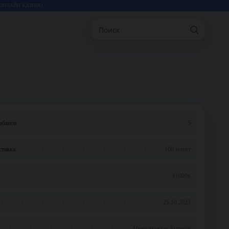
ОНЛАЙН КАЗИНО.
Поиск
абанов:
5
тавка:
100 монет
11000x
25.10.2023
Цивилизация Ацтеков