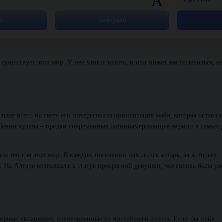
р
Выигрыш
существует этот мир. У нее много золота, и она может им поделиться, е
ьше всего на свете его интересовала цивилизация майя, которая оставил
обенно культы – предки современных латиноамериканцев верили в самых
ла теплом этот мир. В каждом поселении находился алтарь, за которым
. На Алтаре возвышалась статуя прекрасной девушки, чья голова была ув
ирные украшения, изготовленные из чистейшего золота. Если бы майя