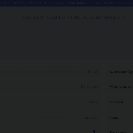
-РАЗВЛЕКАТЕЛЬНЫЙ САЙТ, НЕ ПРОВОДИТ ИГР НА ДЕНЬГИ И НЕ СОДЕРЖИТ ССЫЛОК НА 
РЕЙТИНГИ
КАЗИНО
ИГРЫ
СТАТЬИ
ВИДЕО
10 - 50
Количество бар
0.1 монеты
Максимальная с
97.09%
Max Win:
высокая
Релиз:
Тема слота: