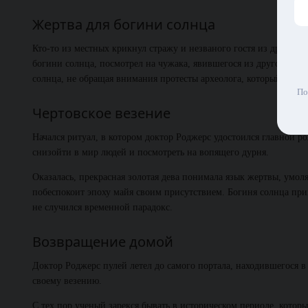
Жертва для богини солнца
Кто-то из местных крикнул стражу и незваного гостя из другой 
богини солнца, посмотрел на чужака, явившегося из другой реа
солнца, не обращая внимания протесты археолога, который, несм
По
Чертовское везение
Начался ритуал, в котором доктор Роджерс удостоился главной ро
снизойти в мир людей и посмотреть на вопящего дурня.
Оказалась, прекрасная золотая дева понимала язык жертвы, умоля
побеспокоит эпоху майя своим присутствием. Богиня солнца прика
не случился временной парадокс.
Возвращение домой
Доктор Роджерс пулей летел до самого портала, находившегося в
своему везению.
С тех пор ученый зарекся бывать в историческом периоде, котор