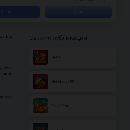
Сюжет
Демо
Свежие публикации
сли Вам
Hot Scatter
а после
 разных
Hot Fruits 100
енчана
Fruits First