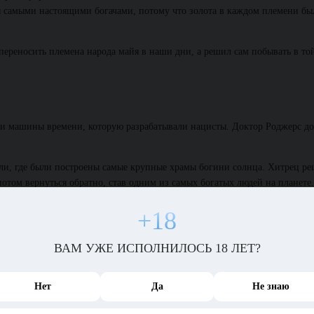
бы самыми настоящими богачами, потому что золота в каждом племени бы
переносить племена народа майя в наши дни, а решил сам побывать в то
ежи машины времени, которую разрабатывали нацисты. Доктор Роджерс до
ли, где были построены самые крупные храмы богини солнца. Хитрец р
потом вернуться обратно, став одним из самых богатых людей на планете
то так уже – между делом, если повезет!
+18
ВАМ УЖЕ ИСПОЛНИЛОСЬ 18 ЛЕТ?
 временах. Осмотревшись, он увидел храм богини солнца и отправился т
 него, как на выходца с того света. Еще бы – все нормальные люди в те 
Нет
Да
Не знаю
, а этот тип нацепил на себя какой-то белый халат, напялил на ноги бот