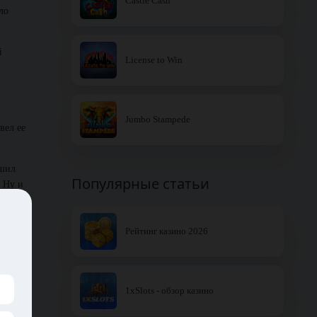
Castle Cash
ло
й
License to Win
Jumbo Stampede
вел ее
ешил
Популярные статьи
. Ну и
Рейтинг казино 2026
уда за
далекие
1xSlots - обзор казино
инки и