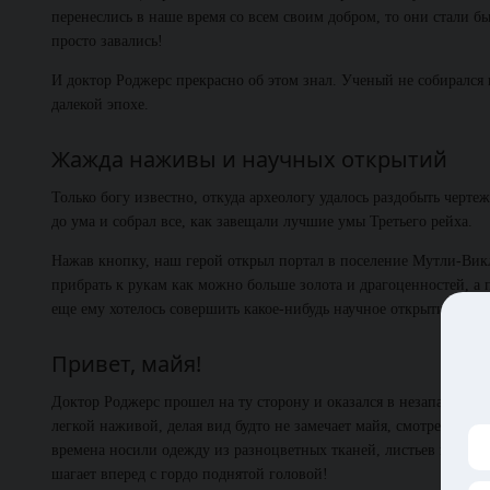
перенеслись в наше время со всем своим добром, то они стали 
просто завались!
И доктор Роджерс прекрасно об этом знал. Ученый не собирался 
далекой эпохе.
Жажда наживы и научных открытий
Только богу известно, откуда археологу удалось раздобыть черт
до ума и собрал все, как завещали лучшие умы Третьего рейха.
Нажав кнопку, наш герой открыл портал в поселение Мутли-Вик
прибрать к рукам как можно больше золота и драгоценностей, а 
еще ему хотелось совершить какое-нибудь научное открытие, но э
Привет, майя!
Доктор Роджерс прошел на ту сторону и оказался в незапамятных
легкой наживой, делая вид будто не замечает майя, смотревших на
времена носили одежду из разноцветных тканей, листьев и перьев
шагает вперед с гордо поднятой головой!