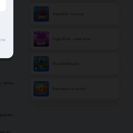
Jvspinbet - бонусы
ь
не
Sugar Rush - демо игра
сти
решила
RioAff Affiliates
е, чтобы
Как играть в слоты?
радуясь
ями во