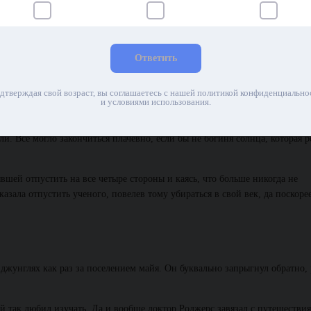
эпохи скрутили. Доктора Роджерса отвели к верховному жрецу. Служител
Ответить
льности. Верховный жрец решил принести «белого демона» в жертву боги
отря на языковой барьер, понимал, что дело принимает дурной оборот.
дтверждая свой возраст, вы соглашаетесь с нашей политикой конфиденциально
и условиями использования.
ли. Все могло закончиться плачевно, если бы не богиня солнца, которая 
вшей отпустить на все четыре стороны и каясь, что больше никогда не
зала отпустить ученого, повелев тому убираться в свой век, да поскоре
 джунглях как раз за поселением майя. Он буквально запрыгнул обратно, 
ый так любил изучать. Да и вообще доктор Роджерс завязал с путешестви