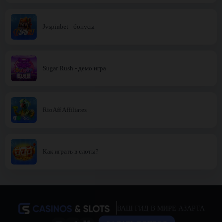
Jvspinbet - бонусы
Sugar Rush - демо игра
RioAff Affiliates
Как играть в слоты?
ВАШ ГИД В МИРЕ АЗАРТА