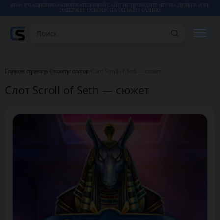
ИНФОРМАЦИОННО-РАЗВЛЕКАТЕЛЬНЫЙ САЙТ, НЕ ПРОВОДИТ ИГР НА ДЕНЬГИ И НЕ
СОДЕРЖИТ ССЫЛОК НА ОНЛАЙН КАЗИНО.
Поиск
РЕЙТИНГИ
Главная страница
•
Сюжеты слотов
•
Слот Scroll of Seth — сюжет
Слот Scroll of Seth — сюжет
КАЗИНО
ИГРЫ
СТАТЬИ
ВИДЕО