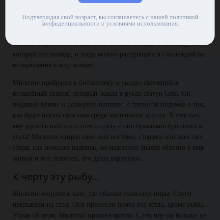
Наконец Милитис пробрался во дворец. Он продвигался
Подтверждая свой возраст, вы соглашаетесь с нашей политикой
осторожно, будто вор, чтобы слуги Сета его не заметили. Вряд
конфиденциальности и условиями использования.
ли чудовищные создания позволят ему добраться до заветного
свитка, скорее уж они разорвут его или посадят в темницу, из
которой нет выхода, и тогда можно распрощаться с надеждой на
возвращение в мир живых!
Милитис пробрался в библиотеку и увидел светящийся
волшебный свиток, который лежал в руках статуи Сета. Он
подошел ближе и развернул папирус, с тревогой подумав о том,
как будет искать свое имя среди миллионов других. К счастью,
ему удалось найти его почти сразу – оно буквально бросалось в
глаза! Милитис стирал свое имя ногтями, стараясь изо всех сил.
Глядя, как исчезает надпись, он мысленно рвался обратно в мир
живых и вот, наконец, его душа вернулась…
К черту эту рыбу…
Милитис очнулся в зале, где обычно проводил пиры. Слуги
накрывали на стол. Они принесли почти все яства, кроме рыбы.
Узнав об этом, Милитис пришел ярость! С тех пор он больше не