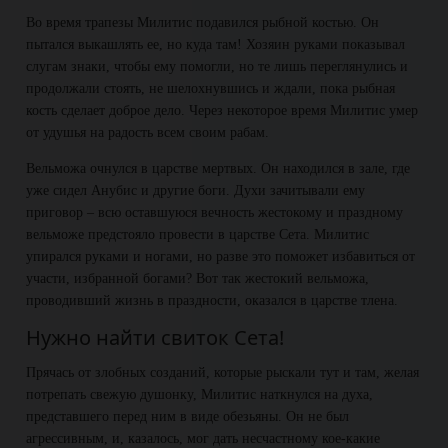
Во время трапезы Милитис подавился рыбной костью. Он
пытался выкашлять ее, но куда там! Хозяин руками показывал
слугам знаки, чтобы ему помогли, но те лишь переглянулись и
продолжали стоять, не шелохнувшись и ждали, пока рыбная
кость сделает доброе дело. Через некоторое время Милитис умер
от удушья на радость всем своим рабам.
Вельможа очнулся в царстве мертвых. Он находился в зале, где
уже сидел Анубис и другие боги. Духи зачитывали ему
приговор – всю оставшуюся вечность жестокому и праздному
вельможе предстояло провести в царстве Сета. Милитис
упирался руками и ногами, но разве это поможет избавиться от
участи, избранной богами? Вот так жестокий вельможа,
проводивший жизнь в праздности, оказался в царстве тлена.
Нужно найти свиток Сета!
Прячась от злобных созданий, которые рыскали тут и там, желая
потрепать свежую душонку, Милитис наткнулся на духа,
представшего перед ним в виде обезьяны. Он не был
агрессивным, и, казалось, мог дать несчастному кое-какие