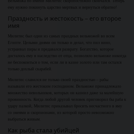
Вельможа по имени Милитис скоропостижно скончался. Теперь
ему нужно покинуть царство мертвых и вернуться обратно!
Праздность и жестокость – его второе
имя
Милитис был одни из самых праздных вельможей во всем
Египте. Целыми днями он только и делал, что пил вино,
устраивал пиры и предавался разврату. Богатство, которое
досталось ему в наследство от отца, позволяло вельможе никогда
не беспокоиться о том, если ли в казне золото или там остался
только дохлый скарабей.
Милитис славился не только своей праздностью – рабы
называли его жестоким господином. Вельможе принадлежало
множество невольников, которых он казнил даже за малейшую
провинность. Когда любой другой человек приговорил бы раба к
удару палкой, Милитис приказывал бросить несчастного в яму
со змеями и скорпионами, из которой просто невозможно
выбраться живым.
Как рыба стала убийцей