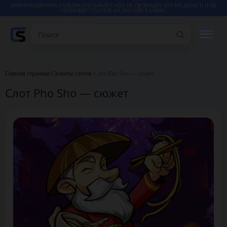
ИНФОРМАЦИОННО-РАЗВЛЕКАТЕЛЬНЫЙ САЙТ, НЕ ПРОВОДИТ ИГР НА ДЕНЬГИ И НЕ
СОДЕРЖИТ ССЫЛОК НА ОНЛАЙН КАЗИНО.
Поиск
РЕЙТИНГИ
Главная страница
•
Сюжеты слотов
•
Слот Pho Sho — сюжет
Слот Pho Sho — сюжет
КАЗИНО
ИГРЫ
СТАТЬИ
ВИДЕО