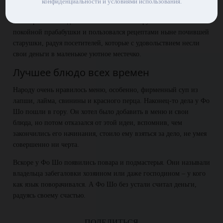
конфиденциальности и условиями использования.
Он открыл забегаловку для всех желающих, в которой подавали
самые разные блюда из лапши. Фо Шо вооружился книгой
покойной прабабушки и пользовался рецептами ныне почившей
старушки, радуя посетителей, которые с удовольствием несли
свои деньги в маленькое уютное местечко.
Лучшее блюдо всех времен
Народу очень нравилось меню, особенно, фирменный суп из
лапши, лайма, свинины и красного перца. Наконец-то дела у Фо
Шо пошли в гору. Он хотел было добавить в меню и свои
блюда, но потом отказался от этой идеи, вспомнив, чем
закончились его начинания, стоило ему взяться за дело, не умея
совершенно ни черта.
Вскоре у Фо Шо появились повара и подмастерья. Они называли
владельца забегаловки хозяином или даже господином – у кого
как язык поворачивался. А Фо Шо без устали считал деньги,
радуясь своему счастью.
ПОДЕЛИТЬСЯ