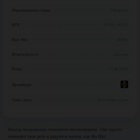
Максимальная ставка:
100 монет
RTP:
91.86 - 96,2%
Max Win:
4000x
Волатильность:
высокая
Релиз:
15.06.2023
Провайдер:
Тема слота:
Восточная кухня
Иногда бездельники становятся миллионерами. Они просто
начинают свое дело и радуются жизни, как Фо Шо!