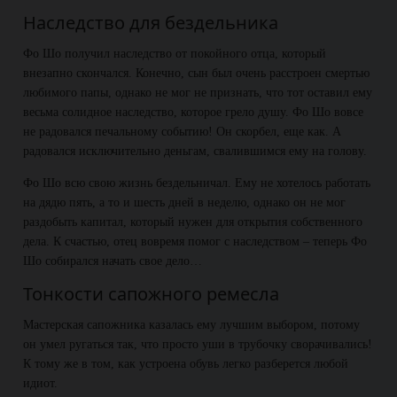
Наследство для бездельника
Фо Шо получил наследство от покойного отца, который
внезапно скончался. Конечно, сын был очень расстроен смертью
любимого папы, однако не мог не признать, что тот оставил ему
весьма солидное наследство, которое грело душу. Фо Шо вовсе
не радовался печальному событию! Он скорбел, еще как. А
радовался исключительно деньгам, свалившимся ему на голову.
Фо Шо всю свою жизнь бездельничал. Ему не хотелось работать
на дядю пять, а то и шесть дней в неделю, однако он не мог
раздобыть капитал, который нужен для открытия собственного
дела. К счастью, отец вовремя помог с наследством – теперь Фо
Шо собирался начать свое дело…
Тонкости сапожного ремесла
Мастерская сапожника казалась ему лучшим выбором, потому
он умел ругаться так, что просто уши в трубочку сворачивались!
К тому же в том, как устроена обувь легко разберется любой
идиот.