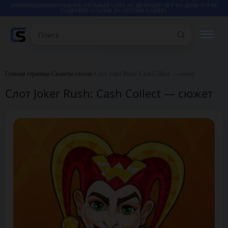
ИНФОРМАЦИОННО-РАЗВЛЕКАТЕЛЬНЫЙ САЙТ, НЕ ПРОВОДИТ ИГР НА ДЕНЬГИ И НЕ
СОДЕРЖИТ ССЫЛОК НА ОНЛАЙН КАЗИНО.
Поиск
РЕЙТИНГИ
Главная страница
•
Сюжеты слотов
•
Слот Joker Rush: Cash Collect — сюжет
Слот Joker Rush: Cash Collect — сюжет
КАЗИНО
ИГРЫ
СТАТЬИ
ВИДЕО