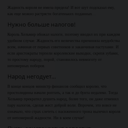
Жадность короля не имела предела! И вот шут подсказал ему,
как еще можно растрясти богатеньких поданных…
Нужно больше налогов!
Король Хельмир обожал налоги, поэтому вводил их при каждом
удобном случае. Жадность его величества причиняла неудобства
всем, начиная от первых советников и заканчивая пастухами. И
если аристократы терпели королевские выходки, скрепя зубами,
то простому народу, порой, становилось невмоготу от
непомерных поборов.
Народ негодует…
В конце концов министр финансов сообщил королю, что
простолюдины начали роптать, а так и до бунта недалеко. Тогда
Хельмир прекратил душить народ, более того, он даже отменил
пару налогов, сделав жест доброй воли. Впрочем, это вовсе не
означало, что страх слететь с насиженного трона вылечил короля
от непомерной жадности. Ни в коем случае!