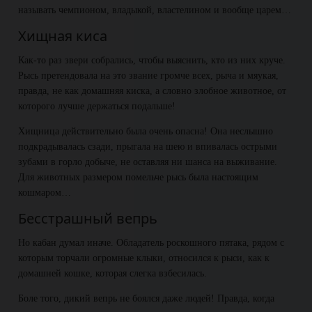
называть чемпионом, владыкой, властелином и вообще царем…
Хищная киса
Как-то раз звери собрались, чтобы выяснить, кто из них круче.
Рысь претендовала на это звание громче всех, рыча и мяукая,
правда, не как домашняя киска, а словно злобное животное, от
которого лучше держаться подальше!
Хищница действительно была очень опасна! Она неслышно
подкрадывалась сзади, прыгала на шею и впивалась острыми
зубами в горло добыче, не оставляя ни шанса на выживание.
Для животных размером помельче рысь была настоящим
кошмаром…
Бесстрашный вепрь
Но кабан думал иначе. Обладатель роскошного пятака, рядом с
которым торчали огромные клыки, относился к рыси, как к
домашней кошке, которая слегка взбесилась.
Боле того, дикий вепрь не боялся даже людей! Правда, когда