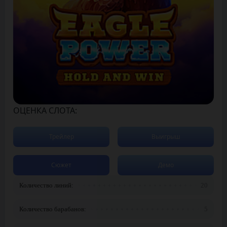
ОЦЕНКА СЛОТА:
Трейлер
Выигрыш
Сюжет
Демо
Количество линий:
20
Количество барабанов:
5