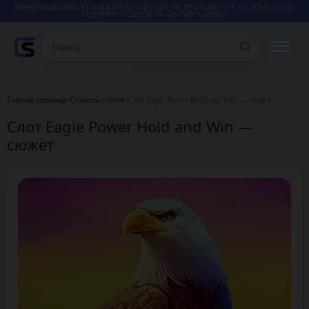
ИНФОРМАЦИОННО-РАЗВЛЕКАТЕЛЬНЫЙ САЙТ, НЕ ПРОВОДИТ ИГР НА ДЕНЬГИ И НЕ
СОДЕРЖИТ ССЫЛОК НА ОНЛАЙН КАЗИНО.
Поиск
РЕЙТИНГИ
Главная страница
•
Сюжеты слотов
•
Слот Eagle Power Hold and Win — сюжет
Слот Eagle Power Hold and Win —
КАЗИНО
сюжет
ИГРЫ
СТАТЬИ
ВИДЕО