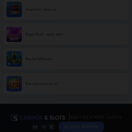
Jvspinbet - бонусы
Sugar Rush - демо игра
RioAff Affiliates
Как играть в слоты?
ВАШ ГИД В МИРЕ АЗАРТА
ЗАДАТЬ ВОПРОС