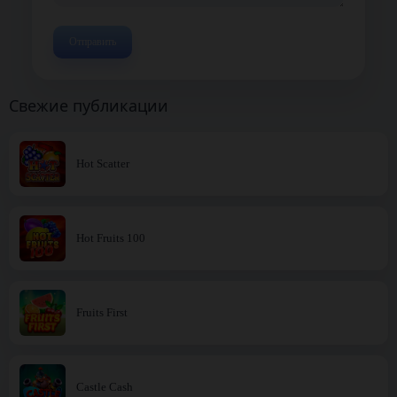
Свежие публикации
Hot Scatter
Hot Fruits 100
Fruits First
Castle Cash