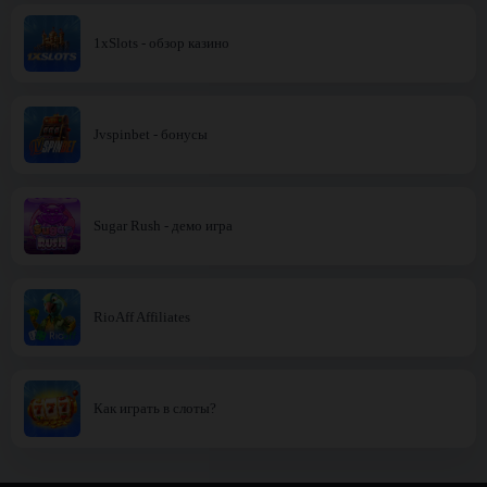
1xSlots - обзор казино
Jvspinbet - бонусы
Sugar Rush - демо игра
RioAff Affiliates
Как играть в слоты?