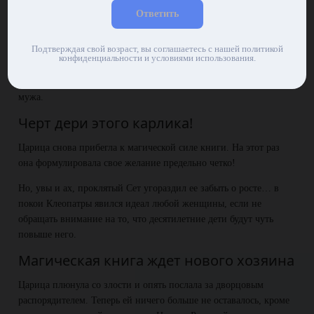
этот раз в ее покоях появился умный, сильный и красивый атлет,
Ответить
при виде которого любая замужняя женщина в миг бы позабыла
о своем супруге! Да только вот беда – нефритовый жезл, тот, что
Подтверждая свой возраст, вы соглашаетесь с нашей политикой
есть у мужчин ниже пояса, оказался слишком уж мал для власти
конфиденциальности и условиями использования.
над всем Египтом. Клеопатра снова вызвала к себе дворцового
распорядителя и передала ему очередного несостоявшегося
мужа.
Черт дери этого карлика!
Царица снова прибегла к магической силе книги. На этот раз
она формулировала свое желание предельно четко!
Но, увы и ах, проклятый Сет угораздил ее забыть о росте… в
покои Клеопатры явился идеал любой женщины, если не
обращать внимание на то, что десятилетние дети будут чуть
повыше него.
Магическая книга ждет нового хозяина
Царица плюнула со злости и опять послала за дворцовым
распорядителем. Теперь ей ничего больше не оставалось, кроме