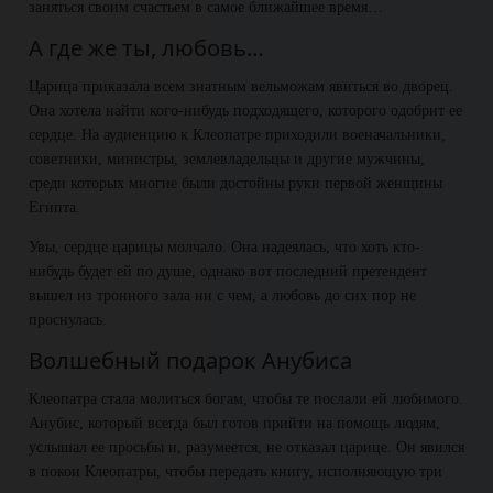
заняться своим счастьем в самое ближайшее время…
А где же ты, любовь…
Царица приказала всем знатным вельможам явиться во дворец.
Она хотела найти кого-нибудь подходящего, которого одобрит ее
сердце. На аудиенцию к Клеопатре приходили военачальники,
советники, министры, землевладельцы и другие мужчины,
среди которых многие были достойны руки первой женщины
Египта.
Увы, сердце царицы молчало. Она надеялась, что хоть кто-
нибудь будет ей по душе, однако вот последний претендент
вышел из тронного зала ни с чем, а любовь до сих пор не
проснулась.
Волшебный подарок Анубиса
Клеопатра стала молиться богам, чтобы те послали ей любимого.
Анубис, который всегда был готов прийти на помощь людям,
услышал ее просьбы и, разумеется, не отказал царице. Он явился
в покои Клеопатры, чтобы передать книгу, исполняющую три