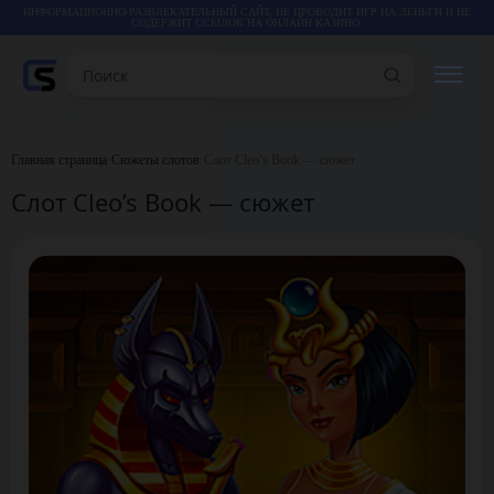
ИНФОРМАЦИОННО-РАЗВЛЕКАТЕЛЬНЫЙ САЙТ, НЕ ПРОВОДИТ ИГР НА ДЕНЬГИ И НЕ
СОДЕРЖИТ ССЫЛОК НА ОНЛАЙН КАЗИНО.
Поиск
РЕЙТИНГИ
Главная страница
•
Сюжеты слотов
•
Слот Cleo’s Book — сюжет
Слот Cleo’s Book — сюжет
КАЗИНО
ИГРЫ
СТАТЬИ
ВИДЕО