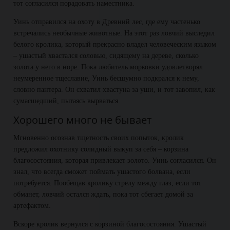
тот согласился порадовать наместника.
Уинь отправился на охоту в Древний лес, где ему частенько
встречались необычные животные. На этот раз ловчий выследил
белого кролика, который прекрасно владел человеческим языком
– ушастый хвастался соловью, сидящему на дереве, сколько
золота у него в норе. Пока любитель морковки удовлетворял
неумеренное тщеславие, Уинь бесшумно подкрался к нему,
словно пантера. Он схватил хвастуна за уши, и тот завопил, как
сумасшедший, пытаясь вырваться.
Хорошего много не бывает
Мгновенно осознав тщетность своих попыток, кролик
предложил охотнику солидный выкуп за себя – корзина
благосостояния, которая привлекает золото. Уинь согласился. Он
знал, что всегда сможет поймать ушастого болвана, если
потребуется. Пообещав кролику стрелу между глаз, если тот
обманет, ловчий остался ждать, пока тот сбегает домой за
артефактом.
Вскоре кролик вернулся с корзиной благосостояния. Ушастый