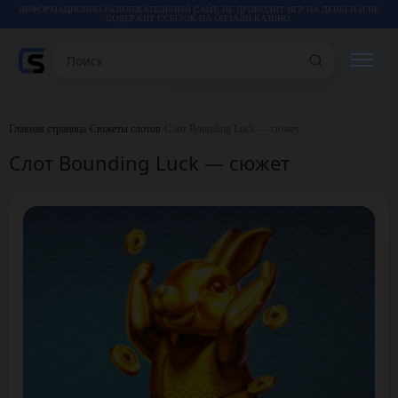
ИНФОРМАЦИОННО-РАЗВЛЕКАТЕЛЬНЫЙ САЙТ, НЕ ПРОВОДИТ ИГР НА ДЕНЬГИ И НЕ
СОДЕРЖИТ ССЫЛОК НА ОНЛАЙН КАЗИНО.
Поиск
РЕЙТИНГИ
Главная страница
•
Сюжеты слотов
•
Слот Bounding Luck — сюжет
Слот Bounding Luck — сюжет
КАЗИНО
ИГРЫ
СТАТЬИ
ВИДЕО