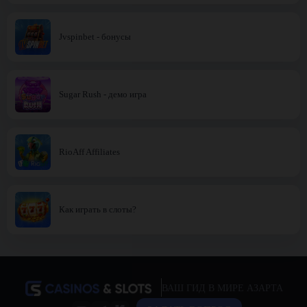
Jvspinbet - бонусы
Sugar Rush - демо игра
RioAff Affiliates
Как играть в слоты?
ВАШ ГИД В МИРЕ АЗАРТА