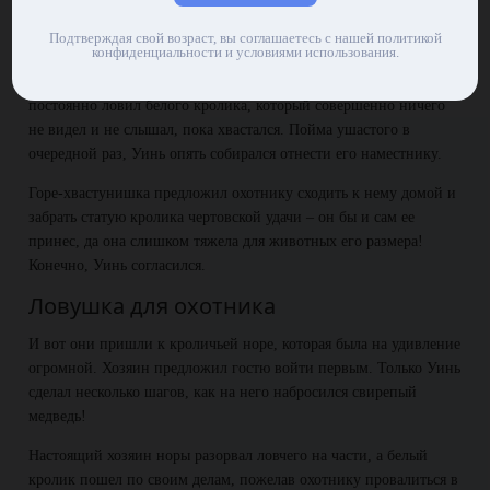
Кролик, которого жизнь ничему не
учит…
Подтверждая свой возраст, вы соглашаетесь с нашей политикой
конфиденциальности и условиями использования.
Между тем Уинь стал частым гостем в Древнем лесу. Он
постоянно ловил белого кролика, который совершенно ничего
не видел и не слышал, пока хвастался. Пойма ушастого в
очередной раз, Уинь опять собирался отнести его наместнику.
Горе-хвастунишка предложил охотнику сходить к нему домой и
забрать статую кролика чертовской удачи – он бы и сам ее
принес, да она слишком тяжела для животных его размера!
Конечно, Уинь согласился.
Ловушка для охотника
И вот они пришли к кроличьей норе, которая была на удивление
огромной. Хозяин предложил гостю войти первым. Только Уинь
сделал несколько шагов, как на него набросился свирепый
медведь!
Настоящий хозяин норы разорвал ловчего на части, а белый
кролик пошел по своим делам, пожелав охотнику провалиться в