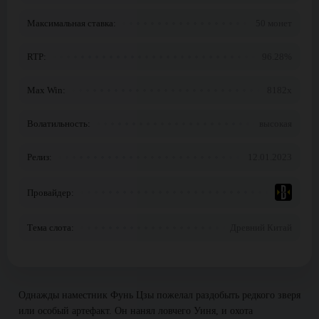
Максимальная ставка:
50 монет
RTP:
96.28%
Max Win:
8182x
Волатильность:
высокая
Релиз:
12.01.2023
Провайдер:
Тема слота:
Древний Китай
Однажды наместник Фунь Цзы пожелал раздобыть редкого зверя
или особый артефакт. Он нанял ловчего Уиня, и охота