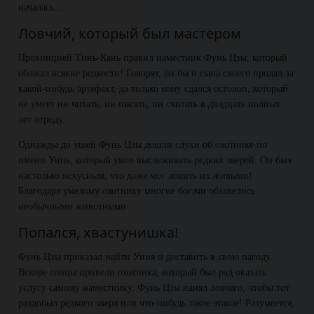
началась…
Ловчий, который был мастером
Провинцией Тинь-Кань правил наместник Фунь Цзы, который
обожал всякие редкости! Говорят, он бы и сына своего продал за
какой-нибудь артефакт, да только кому сдался остолоп, который
не умеет ни читать, ни писать, ни считать в двадцать полных
лет отроду.
Однажды до ушей Фунь Цзы дошли слухи об охотнике по
имени Уинь, который умел выслеживать редких зверей. Он был
настолько искусным, что даже мог ловить их живыми!
Благодаря умелому охотнику многие богачи обзавелись
необычными животными.
Попался, хвастунишка!
Фунь Цзы приказал найти Уиня и доставить в свою пагоду.
Вскоре гонцы привели охотника, который был рад оказать
услугу самому наместнику. Фунь Цзы нанял ловчего, чтобы тот
раздобыл редкого зверя или что-нибудь такое этакое! Разумеется,