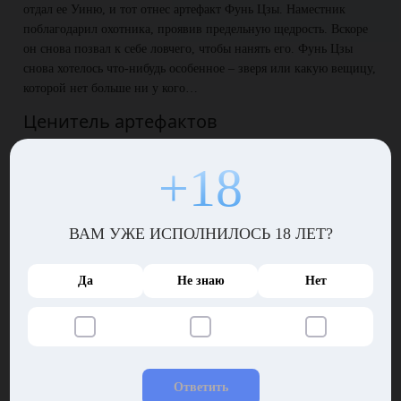
отдал ее Уиню, и тот отнес артефакт Фунь Цзы. Наместник
поблагодарил охотника, проявив предельную щедрость. Вскоре
он снова позвал к себе ловчего, чтобы нанять его. Фунь Цзы
снова хотелось что-нибудь особенное – зверя или какую вещицу,
которой нет больше ни у кого…
Ценитель артефактов
Уинь снова выследил белого кролика, хваставшегося всем
+18
подряд до умопомрачения – на этот раз ловчий застал его в
врасплох, когда тот расхваливал себя перед огромной зеленой
жабой. Ушастый снова предложил выкупить свою жизнь в
обмен на конверт добрых писем, который ограждает дом от
ВАМ УЖЕ ИСПОЛНИЛОСЬ 18 ЛЕТ?
плохих вестей. Уинь согласился и отпустил кролика.
Да
Не знаю
Нет
Вскоре Фунь Цзы получил очередной артефакт. Наместник
вошел во вкус: теперь ему казалось, будто Уинь способен
раздобыть все, что угодно! Благодаря известному охотнику, в
его доме появился волшебный фонарь, притягивающий светлую
энергию, музыка ветра, отгоняющая злых людей, и другие
сокровища, содержащие в себе особую магию.
Ответить