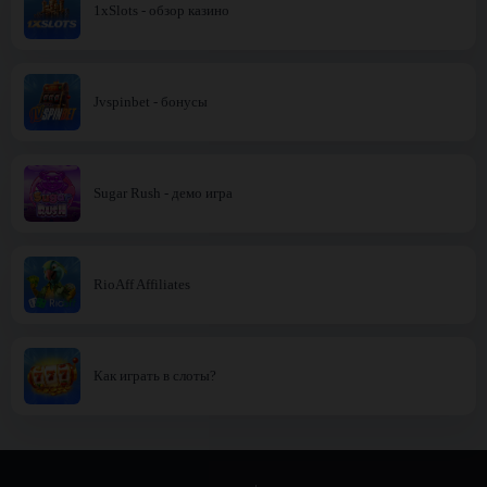
1xSlots - обзор казино
Jvspinbet - бонусы
Sugar Rush - демо игра
RioAff Affiliates
Как играть в слоты?