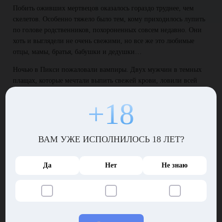
Побить оживших мертвецов оказалось гораздо труднее, чем
скелетов. Особенно тяжело было тем, кому приходилось лупить
по голове родственников, похороненных совсем недавно. Они
хоть и выглядели не очень свежими, но все же это любимые
отцы, мамы, братья, бабушки и дедушки…
Ночью в Пикси пожаловали вампиры. Двух мужчин в темных
плащах, которые мечтали выпить свежей крови, ловили всей
деревней. Ну, с голодухи они рычали так громко, что
+18
проснулись даже глухие старики. Кое-как вампиров поймали и
забили им по осиновому колу.
Темная пещера
ВАМ УЖЕ ИСПОЛНИЛОСЬ 18 ЛЕТ?
Когда заварушка закончилась, жители Пикси разошлись по
домам. Утром старейшины провели совет – даже последнему
Да
Нет
Не знаю
простаку было понятно, что кладбище изрыгает мертвых
обратно из-за какой-то другой силы, действующей из вне.
Местные обыскали окрестности и нашли в овраге большую
пещеру, скрытую за зарослями кустарника. Не то, чтобы
крестьяне оказались первоклассными сыщиками, просто грех