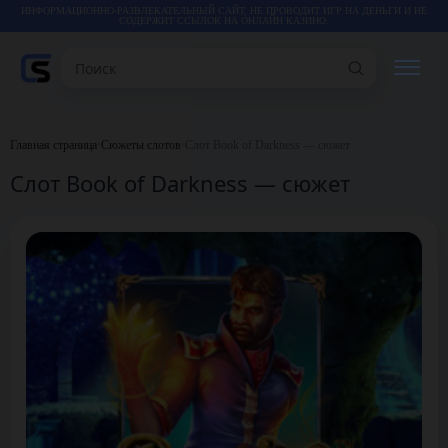
ИНФОРМАЦИОННО-РАЗВЛЕКАТЕЛЬНЫЙ САЙТ, НЕ ПРОВОДИТ ИГР НА ДЕНЬГИ И НЕ
СОДЕРЖИТ ССЫЛОК НА ОНЛАЙН КАЗИНО.
Поиск
РЕЙТИНГИ
Главная страница
•
Сюжеты слотов
•
Слот Book of Darkness — сюжет
Слот Book of Darkness — сюжет
КАЗИНО
ИГРЫ
СТАТЬИ
ВИДЕО