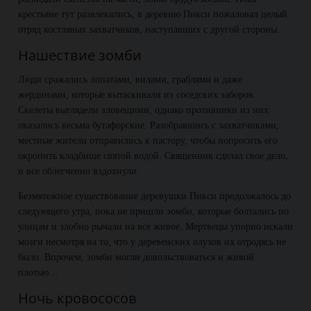
крестьяне тут развлекались, в деревню Пикси пожаловал целый
отряд костлявых захватчиков, наступавших с другой стороны.
Нашествие зомби
Люди сражались лопатами, вилами, граблями и даже
жердинами, которые вытаскивали из соседских заборов.
Скелеты выглядели зловещими, однако противники из них
оказались весьма бутафорские. Разобравшись с захватчиками,
местные жители отправились к пастору, чтобы попросить его
окропить кладбище святой водой. Священник сделал свое дело,
и все облегченно вздохнули.
Безмятежное существование деревушки Пикси продолжалось до
следующего утра, пока не пришли зомби, которые болтались по
улицам и злобно рычали на все живое. Мертвецы упорно искали
мозги несмотря на то, что у деревенских олухов их отродясь не
было. Впрочем, зомби могли довольствоваться и живой
плотью…
Ночь кровососов