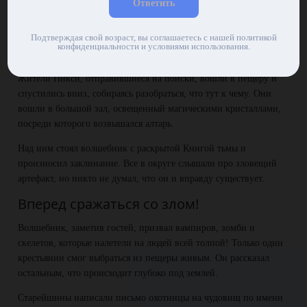
Ответить
было не заметить то самое место, когда между ветвей показались
гнилые зубастые рожи.
Подтверждая свой возраст, вы соглашаетесь с нашей политикой
конфиденциальности и условиями использования.
Зловещая Книга тьмы
Жители Пикси, отправившиеся на поиски, вошли в пещеру и
спустились вниз, собираясь разобраться, что тут к чему. Они
вошли в большой зал, освещенный магическими кристаллами,
посреди которого возвышался алтарь.
Над ним стоял волшебник с раскрытой Книгой тьмы и
произносил заклинание. Все в округе слышали про зловещий
артефакт, но никто не думал, что он и вправду существует.
Вперед сражаться со злом!
Волшебник, заметив гостей, призвал вампиров, зомби и
скелетов, которые налетели на людей всей толпой! Только один
крестьянин смог выбраться из пещеры живым. Он рассказал
остальным, что происходит глубоко под землей.
Старейшины написали письмо охотницы на чудовищ по имени