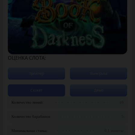
ОЦЕНКА СЛОТА:
Трейлер
Выигрыш
Сюжет
Демо
Количество линий:
10
Количество барабанов:
5
Минимальная ставка:
0.1 монеты