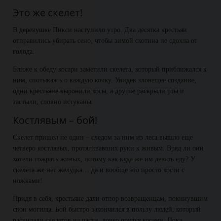
Это же скелет!
В деревушке Пикси наступило утро. Два десятка крестьян
отправились убирать сено, чтобы зимой скотина не сдохла от
голода.
Ближе к обеду косари заметили скелета, который приближался к
ним, спотыкаясь о каждую кочку. Увидев зловещее создание,
одни крестьяне выронили косы, а другие раскрыли рты и
застыли, словно истуканы.
Костлявым – бой!
Скелет пришел не один – следом за ним из леса вышло еще
четверо костлявых, протягивавших руки к живым. Вряд ли они
хотели сожрать живых, потому как куда же им девать еду? У
скелета же нет желудка… да и вообще это просто кости с
ножками!
Придя в себя, крестьяне дали отпор возвращенцам, покинувшим
свои могилы. Бой быстро закончился в пользу людей, который
раскидали скелетов на части, ловко орудуя косами. Пока