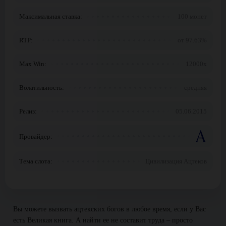
Максимальная ставка:
100 монет
RTP:
от 97.63%
Max Win:
12000x
Волатильность:
средняя
Релиз:
05.06.2015
Провайдер:
Тема слота:
Цивилизация Ацтеков
Вы можете вызвать ацтекских богов в любое время, если у Вас
есть Великая книга. А найти ее не составит труда – просто