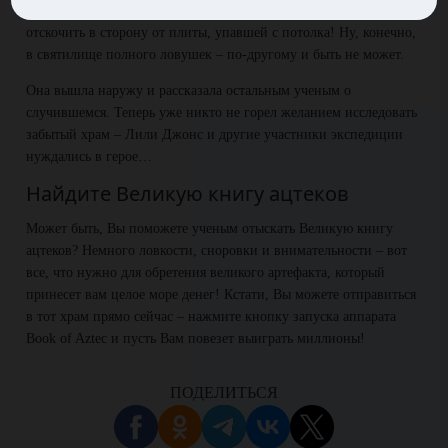
Лили Джонс сунула ученый нос в темные залы и едва успела
отскочить в сторону от плиты, упавшей с потолка! Ну, конечно,
в святилище полного ловушек – по-другому и быть не может.
Она вышла наружу и рассказала остальным ученым о
случившемся. Теперь уже никто не горел желанием исследовать
забытый храм – Лили Джонс и другие участники экспедиции
нуждались в герое…
Найдите Великую книгу ацтеков
Может быть, Вы поможете ученым отыскать Великую книгу
ацтеков? Немного ловкости, сноровки и внимательности – вот
все, что нужно для обретения великого артефакта, который
принесет вам целое море денег! Кстати, Вы можете отправиться
в тот храм прямо сейчас – нажмите кнопку запуска аппарата
Book of Aztec и пусть Вам повезет выиграть миллионы!
ПОДЕЛИТЬСЯ