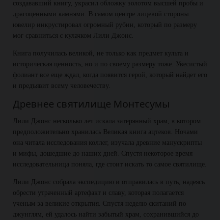
создававший книгу, украсил обложку золотом высшей пробы и
драгоценными камнями. В самом центре лицевой стороны
ювелир инкрустировал огромный рубин, который по размеру
мог сравниться с кулачком Лили Джонс.
Книга получилась великой, не только как предмет культа и
историческая ценность, но и по своему размеру тоже. Увесистый
фолиант все еще ждал, когда появится герой, который найдет его
и предъявит всему человечеству.
Древнее святилище Монтесумы
Лили Джонс несколько лет искала затерянный храм, в котором
предположительно хранилась Великая книга ацтеков. Ночами
она читала исследования коллег, изучала древние манускрипты
и мифы, дошедшие до наших дней. Спустя некоторое время
исследовательница поняла, где стоит искать то самое святилище.
Лили Джонс собрала экспедицию и отправилась в путь, надеясь
обрести утраченный артефакт и славу, которая полагается
ученым за великие открытия. Спустя неделю скитаний по
джунглям, ей удалось найти забытый храм, сохранившийся до