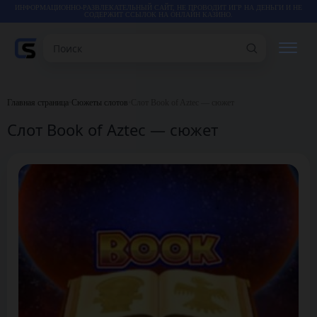
ИНФОРМАЦИОННО-РАЗВЛЕКАТЕЛЬНЫЙ САЙТ, НЕ ПРОВОДИТ ИГР НА ДЕНЬГИ И НЕ
СОДЕРЖИТ ССЫЛОК НА ОНЛАЙН КАЗИНО.
Поиск
РЕЙТИНГИ
Главная страница
•
Сюжеты слотов
•
Слот Book of Aztec — сюжет
Слот Book of Aztec — сюжет
КАЗИНО
ИГРЫ
СТАТЬИ
ВИДЕО