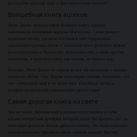
исследуйте забытый храм и Вам обязательно повезет!
Волшебная книга ацтеков
Лили Джонс мечтала найти Великую книгу ацтеков,
написанную верховным жрецом Монтесумы. Существовало
несколько легенд, согласно которым в ней содержались
заклинания призыва богов. С помощью этого фолианта можно
было обратиться к Монтесуме, Кетцалькоатлю, а также другим
божествам, и получить ответ, так сказать, из первых рук.
Конечно, Лили Джонс не верила во все эти россказни о вызове
ацтекских богов. Она, будучи настоящим ученым, понимала, что
это – очередной миф и не более того. Подобных легенд в
истории человеческой цивилизации просто тьма!
Самая дорогая книга на свете
Тем не менее, Великая книга ацтеков представляла из себя
весьма интересный артефакт, который помог бы пролить свет на
некоторые факты из жизни древних племен. Это была поистине
ценная реликвия, причем в самом прямом смысле! Мастер,