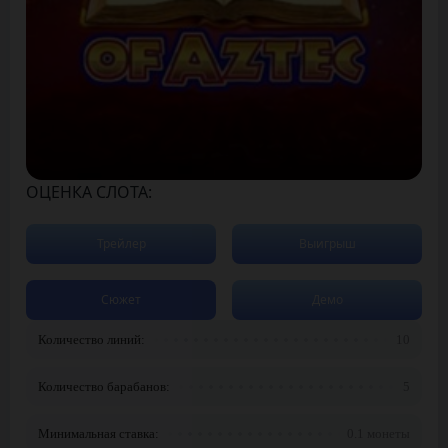
ОЦЕНКА СЛОТА:
Трейлер
Выигрыш
Сюжет
Демо
Количество линий:
10
Количество барабанов:
5
Минимальная ставка:
0.1 монеты