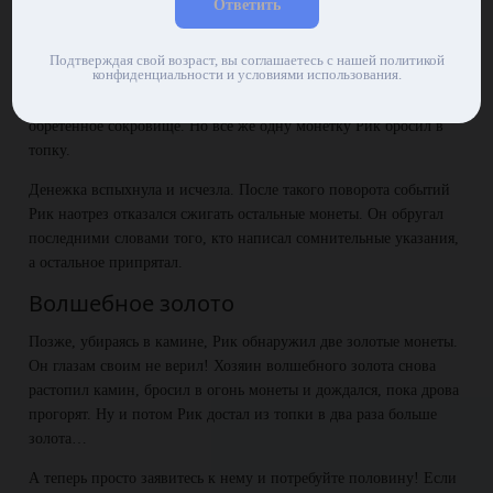
Ответить
Чертов шут!
Дома Рик внимательно изучил «волшебные» монетки. На
Подтверждая свой возраст, вы соглашаетесь с нашей политикой
конфиденциальности и условиями использования.
каждой мелкими буквами было написано: «Сожги меня!».
Конечно, ему не хотелось просто так взять и сжечь внезапно
обретенное сокровище. Но все же одну монетку Рик бросил в
топку.
Денежка вспыхнула и исчезла. После такого поворота событий
Рик наотрез отказался сжигать остальные монеты. Он обругал
последними словами того, кто написал сомнительные указания,
а остальное припрятал.
Волшебное золото
Позже, убираясь в камине, Рик обнаружил две золотые монеты.
Он глазам своим не верил! Хозяин волшебного золота снова
растопил камин, бросил в огонь монеты и дождался, пока дрова
прогорят. Ну и потом Рик достал из топки в два раза больше
золота…
А теперь просто заявитесь к нему и потребуйте половину! Если