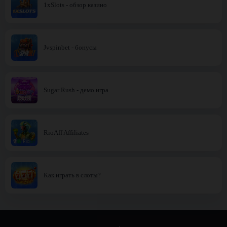
1xSlots - обзор казино
Jvspinbet - бонусы
Sugar Rush - демо игра
RioAff Affiliates
Как играть в слоты?