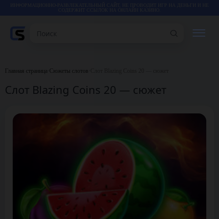
ИНФОРМАЦИОННО-РАЗВЛЕКАТЕЛЬНЫЙ САЙТ, НЕ ПРОВОДИТ ИГР НА ДЕНЬГИ И НЕ
СОДЕРЖИТ ССЫЛОК НА ОНЛАЙН КАЗИНО.
Поиск
РЕЙТИНГИ
Главная страница
•
Сюжеты слотов
•
Слот Blazing Coins 20 — сюжет
Слот Blazing Coins 20 — сюжет
КАЗИНО
ИГРЫ
СТАТЬИ
ВИДЕО