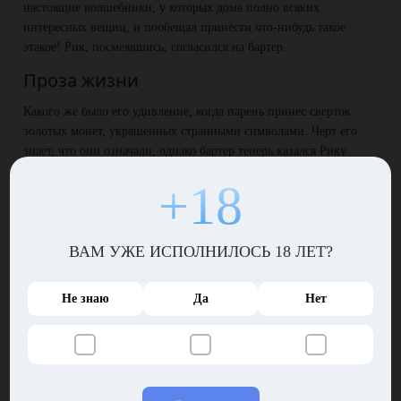
настоящие волшебники, у которых дома полно всяких
интересных вещиц, и пообещал принести что-нибудь такое
этакое! Рик, посмеявшись, согласился на бартер.
Проза жизни
Какого же было его удивление, когда парень принес сверток
золотых монет, украшенных странными символами. Черт его
знает, что они означали, однако бартер теперь казался Рику
очень выгодным. Золото ведь действительно настоящее, так
+18
какая разница, какие там на нем выгравированы символы!
Рик отдал малышам всю телегу и поскорее убрался восвояси,
пока к нему не пришли родители шалопаев, которые,
ВАМ УЖЕ ИСПОЛНИЛОСЬ 18 ЛЕТ?
несомненно, будут искать золотишко, стыренное любимыми
детками. Кто-то скажет, мол, гнусно, неправильно и вообще
Не знаю
Да
Нет
аморально пользоваться глупостью малышей! И будет тысячу раз
прав. Но жизнь – сложная штука, а блеск увесистого кулька
золотых монет ослепляет совесть даже самых честных людей, и
она становится как Фемида, которая, как известно, не видит ни
черта.