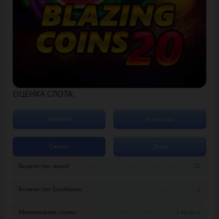
ОЦЕНКА СЛОТА:
Трейлер
Выигрыш
Сюжет
Демо
Количество линий:
20
Количество барабанов:
5
Минимальная ставка:
1 монета