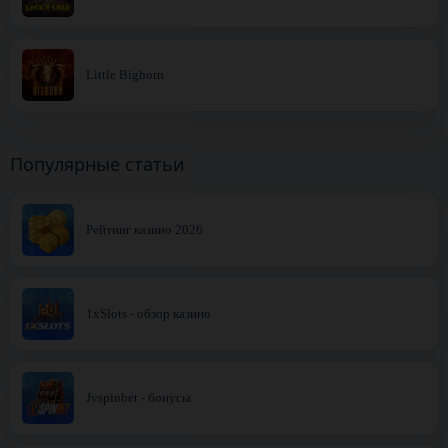
Little Bighorn
Популярные статьи
Рейтинг казино 2026
1xSlots - обзор казино
Jvspinbet - бонусы