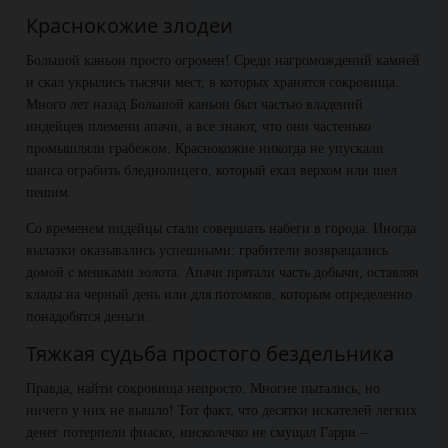
Краснокожие злодеи
Большой каньон просто огромен! Среди нагромождений камней
и скал укрылись тысячи мест, в которых хранятся сокровища.
Много лет назад Большой каньон был частью владений
индейцев племени апачи, а все знают, что они частенько
промышляли грабежом. Краснокожие никогда не упускали
шанса ограбить бледнолицего, который ехал верхом или шел
пешим.
Со временем индейцы стали совершать набеги в города. Иногда
вылазки оказывались успешными: грабители возвращались
домой с мешками золота. Апачи прятали часть добычи, оставляя
клады на черный день или для потомков, которым определенно
понадобятся деньги.
Тяжкая судьба простого бездельника
Правда, найти сокровища непросто. Многие пытались, но
ничего у них не вышло! Тот факт, что десятки искателей легких
денег потерпели фиаско, нисколечко не смущал Гарри –