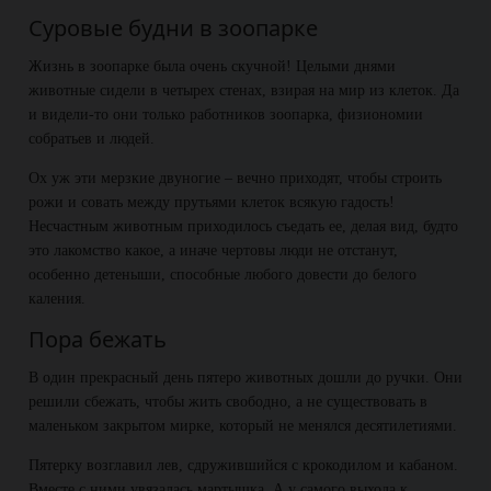
Суровые будни в зоопарке
Жизнь в зоопарке была очень скучной! Целыми днями
животные сидели в четырех стенах, взирая на мир из клеток. Да
и видели-то они только работников зоопарка, физиономии
собратьев и людей.
Ох уж эти мерзкие двуногие – вечно приходят, чтобы строить
рожи и совать между прутьями клеток всякую гадость!
Несчастным животным приходилось съедать ее, делая вид, будто
это лакомство какое, а иначе чертовы люди не отстанут,
особенно детеныши, способные любого довести до белого
каления.
Пора бежать
В один прекрасный день пятеро животных дошли до ручки. Они
решили сбежать, чтобы жить свободно, а не существовать в
маленьком закрытом мирке, который не менялся десятилетиями.
Пятерку возглавил лев, сдружившийся с крокодилом и кабаном.
Вместе с ними увязалась мартышка. А у самого выхода к