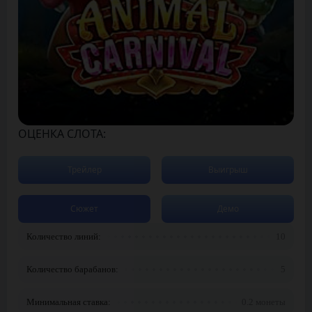
ОЦЕНКА СЛОТА:
Трейлер
Выигрыш
Сюжет
Демо
Количество линий:
10
Количество барабанов:
5
Минимальная ставка:
0.2 монеты