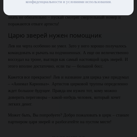
конфиденциальности и условиями использования.
челюсти, усеянные зубами. Разумеется, близкий приятель льва
не собирался есть кабана, однако зрителям такие подробности
знать не обязательно – пускай смотрят смертельный номер и
поражаются отваге артиста!
Царю зверей нужен помощник
Лев ни черта особенно не умел. Зато у него хорошо получалось
командовать и рычать на подчиненных. А еще он величественно
восседал на троне, выглядя как самый настоящий царь зверей. И
этого вполне достаточно, если ты — большой босс.
Кажется все прекрасно! Лев и название для цирка уже придумал
– «Анимал Карнивал». Артистов цирковой труппы определенно
ждет большое будущее. Правда им нужен тот, кому можно
доверить переговоры – какой-нибудь человек, который хочет
легких денег.
Может быть, Вы попробуете? Добро пожаловать в цирк – станьте
партнером царя зверей и разбогатейте на пустом месте!