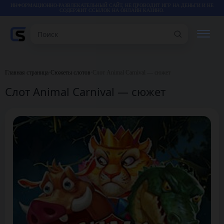
ИНФОРМАЦИОННО-РАЗВЛЕКАТЕЛЬНЫЙ САЙТ, НЕ ПРОВОДИТ ИГР НА ДЕНЬГИ И НЕ
СОДЕРЖИТ ССЫЛОК НА ОНЛАЙН КАЗИНО.
Поиск
РЕЙТИНГИ
Главная страница
•
Сюжеты слотов
•
Слот Animal Carnival — сюжет
Слот Animal Carnival — сюжет
КАЗИНО
ИГРЫ
СТАТЬИ
ВИДЕО