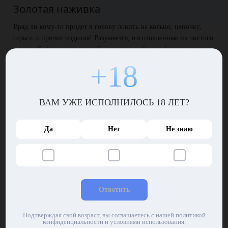
Золотая наживка
Вряд ли кому-то придет в голову ловить на кольцо, цепочку,
серьги и прочие изделия! Разумеется, изготовленные из чистого
золота. Собственно, по этой причине особых рыбок и относили
к крайне редким видам, потому как желающих воспользоваться
+18
дорогущей наживкой днем с огнем не сыщешь.
Зак понял, что просто обязан поймать хотя бы одну
пожирательницу монет! Он тайком стащил у жены цепочку и
ВАМ УЖЕ ИСПОЛНИЛОСЬ 18 ЛЕТ?
пару колец, искренне надеясь, что наживка себя оправдает. А
иначе любимая просто оторвет ему известное место…
Да
Нет
Не знаю
Хорошо клюет!
Рано утром Зак поехал на рыбалку. Он выбрал место потише, где
особенно никто и не ловил, чтобы лишние глаза не мешали
наслаждаться процессом. Нанизав на крючок золотую цепочку,
Ответить
Зак размахнулся и забросил удочку подальше. Вскоре поплавок
задергался, предупреждая рыбака о том, что добыча просится в
Подтверждая свой возраст, вы соглашаетесь с нашей политикой
ведерко.
конфиденциальности и условиями использования.