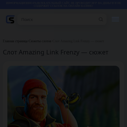
ИНФОРМАЦИОННО-РАЗВЛЕКАТЕЛЬНЫЙ САЙТ, НЕ ПРОВОДИТ ИГР НА ДЕНЬГИ И НЕ
СОДЕРЖИТ ССЫЛОК НА ОНЛАЙН КАЗИНО.
Поиск
РЕЙТИНГИ
Главная страница
•
Сюжеты слотов
•
Слот Amazing Link Frenzy — сюжет
Слот Amazing Link Frenzy — сюжет
КАЗИНО
ИГРЫ
СТАТЬИ
ВИДЕО