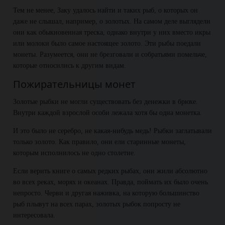
Тем не менее, Заку удалось найти и таких рыб, о которых он
даже не слышал, например, о золотых. На самом деле выглядели
они как обыкновенная треска, однако внутри у них вместо икры
или молоки было самое настоящее золото. Эти рыбы поедали
монеты. Разумеется, они не брезговали и собратьями помельче,
которые относились к другим видам.
Пожирательницы монет
Золотые рыбки не могли существовать без денежки в брюхе.
Внутри каждой взрослой особи лежала хотя бы одна монетка.
И это было не серебро, не какая-нибудь медь! Рыбки заглатывали
только золото. Как правило, они ели старинные монеты,
которым исполнилось не одно столетие.
Если верить книге о самых редких рыбах, они жили абсолютно
во всех реках, морях и океанах. Правда, поймать их было очень
непросто. Черви и другая наживка, на которую большинство
рыб плывут на всех парах, золотых рыбок попросту не
интересовала.