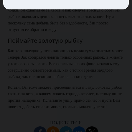
Зак вытянул рыбку ловким движением. Едва та оказалась на дне
лодки, он схватил ее за хвост и как следует треснул о борт! Из
рыбы вывалилась цепочка и несколько золотых монет. Ну а
поскольку сама добыча была без надобности, Зак просто
отпустил ее обратно в воду.
Поймайте золотую рыбку
Ближе к полудню у него накопилась целая сумка золотых монет.
Теперь Зак собирался ловить только особенных рыбок, в животе
у которых есть золото. Все остальные на их фоне казались ему
совершенно безынтересными, как с точки зрения заядлого
рыбака, так и с позиции любителя легких денег.
Кстати, Вы тоже можете присоединиться к Заку. Золотых рыбок
хватит на всех, а вдвоем ловить гораздо веселее, поэтому он не
против напарника. Испытайте удачу прямо сейчас и пусть Вам
повезет добыть столько монет, сколько сможете унести!
ПОДЕЛИТЬСЯ