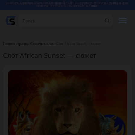
ИНФОРМАЦИОННО-РАЗВЛЕКАТЕЛЬНЫЙ САЙТ, НЕ ПРОВОДИТ ИГР НА ДЕНЬГИ И НЕ
СОДЕРЖИТ ССЫЛОК НА ОНЛАЙН КАЗИНО.
Поиск
РЕЙТИНГИ
Главная страница
•
Сюжеты слотов
•
Слот African Sunset — сюжет
Слот African Sunset — сюжет
КАЗИНО
ИГРЫ
СТАТЬИ
ВИДЕО