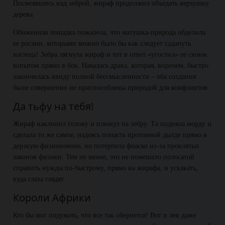
Посмеявшись над зеброй, жираф продолжил объедать верхушку
дерева.
Обиженная лошадка пожалела, что матушка-природа обделила
ее рогами, которыми можно было бы как следует садануть
наглеца! Зебра лягнула жираф и тот в ответ «угостил» ее своим
копытом прямо в бок. Началась драка, которая, впрочем, быстро
закончилась ввиду полной бессмысленности – оба создания
были совершенно не приспособлены природой для конфликтов.
Да тьфу на тебя!
Жираф наклонил голову и плюнул на зебру. Та подняла морду и
сделала то же самое, надеясь попасть противной дылде прямо в
дерзкую физиономию, но потерпела фиаско из-за проклятых
законов физики. Тем не менее, это не помешало полосатой
справить нужды по-быстрому, прямо на жирафа, и ускакать,
куда глаза глядят.
Короли Африки
Кто бы мог подумать, что все так обернется! Вот и лев даже