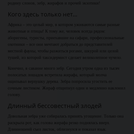
родину слонов, зебр, жирафов и прочей экзотики!
Кого здесь только нет…
Африка – это целый мир, в котором уживаются самые разные
животные и птицы! К тому же, человек всегда рядом:
аборигены, туристы, приехавшие на сафари, профессиональные
охотники – все они мечтают добраться до представителей
местной фауны, чтобы разжиться рогами, шкурой или целой
тушей, из которой таксидермист сделает великолепное чучело.
Конечно, в саванне много зебр. Сегодня утром одна из тысяч
полосатых лошадок встретила жирафа, который молча
ощипывал верхушку дерева. Зебра попросила угостить ее
сочным листиком. Жираф отщипнул один и медленно наклонил
голову.
Длинный бессовестный злодей
Довольная зебра уже собиралась принять угощение. Только она
раскрыла рот, как голова жирафа резко поднялась вверх.
Длинношеий съел листок, облизнулся и показал язык.