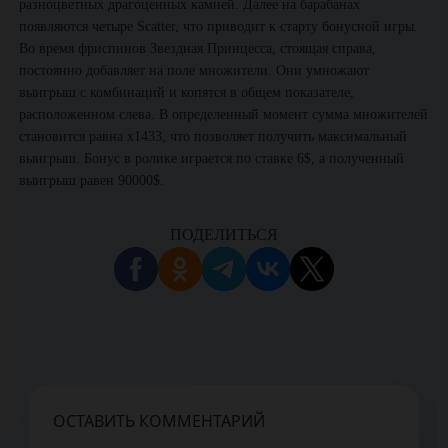
разноцветных драгоценных камней. Далее на барабанах
появляются четыре Scatter, что приводит к старту бонусной игры.
Во время фриспинов Звездная Принцесса, стоящая справа,
постоянно добавляет на поле множители. Они умножают
выигрыш с комбинаций и копятся в общем показателе,
расположенном слева. В определенный момент сумма множителей
становится равна x1433, что позволяет получить максимальный
выигрыш. Бонус в ролике играется по ставке 6$, а полученный
выигрыш равен 90000$.
ПОДЕЛИТЬСЯ
ОСТАВИТЬ КОММЕНТАРИЙ