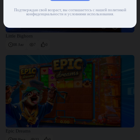
Подтверждая свой возраст, вы соглашаетесь с нашей политикой
конфиденциальности и условиями использования.
Little Bighorn
08 Авг
7
0
Epic Dreams
09 Июл
33
0