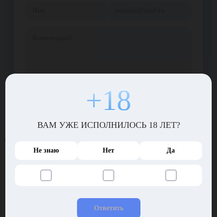
+18
ВАМ УЖЕ ИСПОЛНИЛОСЬ 18 ЛЕТ?
Другие видео
Не знаю
Нет
Да
Ответить