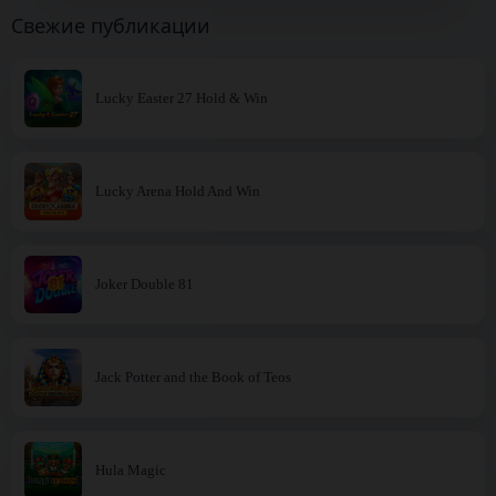
Свежие публикации
Lucky Easter 27 Hold & Win
Lucky Arena Hold And Win
Joker Double 81
Jack Potter and the Book of Teos
Hula Magic