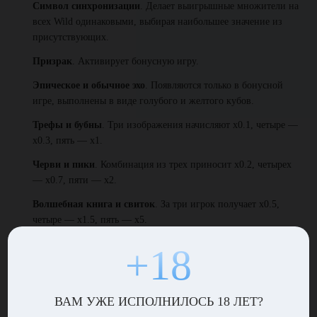
Символ синхронизации
. Делает выигрышные множители на
всех Wild одинаковыми, выбирая наибольшее значение из
присутствующих.
Призрак
. Активирует бонусную игру.
Эпическое и обычное эхо
. Появляются только в бонусной
игре, выполнены в виде голубого и желтого кубов.
Трефы и бубны
. Три изображения начисляют x0.1, четыре —
x0.3, пять — x1.
Черви и пики
. Комбинация из трех приносит x0.2, четырех
— x0.7, пяти — x2.
Волшебная книга и свиток
. За три игрок получает x0.5,
четыре — x1.5, пять — x5.
Песочные часы
. Трехкратное появление дает x1,
+18
четырехкратное — x3.5, пятикратное — x10.
Машина времени
. Три приносят x2, четыре — x8, пять —
x20.
ВАМ УЖЕ ИСПОЛНИЛОСЬ 18 ЛЕТ?