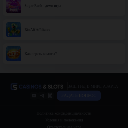
Sugar Rush - демо игра
RioAff Affiliates
Как играть в слоты?
ВАШ ГИД В МИРЕ АЗАРТА
ЗАДАТЬ ВОПРОС
Политика конфиденциальности
Условия и положения
Ответственная игра