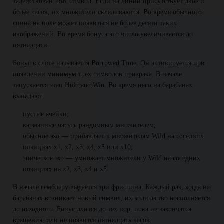
задействован этот символ. Если на линии присутствует двое и
более часов, их множители складываются. Во время обычного
спина на поле может появиться не более десяти таких
изображений. Во время бонуса это число увеличивается до
пятнадцати.
Бонус в слоте называется Borrowed Time. Он активируется при
появлении минимум трех символов призрака. В начале
запускается этап Hold and Win. Во время него на барабанах
выпадают:
пустые ячейки;
карманные часы с рандомным множителем;
обычное эхо — прибавляет к множителям Wild на соседних
позициях x1, x2, x3, x4, x5 или x10;
эпическое эхо — умножает множители у Wild на соседних
позициях на x2, x3, x4 и x5.
В начале гемблеру выдается три фриспина. Каждый раз, когда на
барабанах возникает новый символ, их количество восполняется
до исходного. Бонус длится до тех пор, пока не закончатся
вращения, или не появится пятнадцать часов.