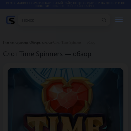
ИНФОРМАЦИОННО-РАЗВЛЕКАТЕЛЬНЫЙ САЙТ, НЕ ПРОВОДИТ ИГР НА ДЕНЬГИ И НЕ
СОДЕРЖИТ ССЫЛОК НА ОНЛАЙН КАЗИНО.
Поиск
РЕЙТИНГИ
Главная страница
•
Обзоры слотов
•
Слот Time Spinners — обзор
Слот Time Spinners — обзор
КАЗИНО
ИГРЫ
СТАТЬИ
ВИДЕО