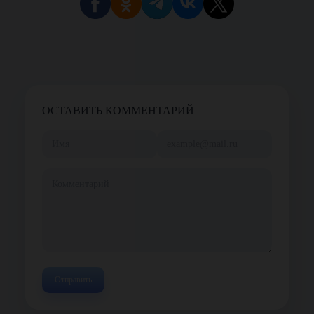
ОСТАВИТЬ КОММЕНТАРИЙ