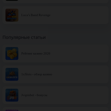
Luca’s Band Revenge
Популярные статьи
Рейтинг казино 2026
1xSlots - обзор казино
Jvspinbet - бонусы