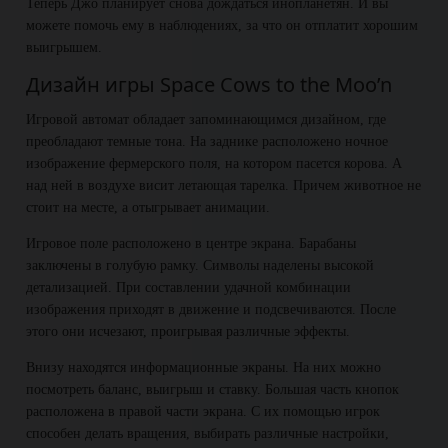
Теперь Джо планирует снова дождаться инопланетян. И вы
можете помочь ему в наблюдениях, за что он отплатит хорошим
выигрышем.
Дизайн игры Space Cows to the Moo’n
Игровой автомат обладает запоминающимся дизайном, где
преобладают темные тона. На заднике расположено ночное
изображение фермерского поля, на котором пасется корова. А
над ней в воздухе висит летающая тарелка. Причем животное не
стоит на месте, а отыгрывает анимации.
Игровое поле расположено в центре экрана. Барабаны
заключены в голубую рамку. Символы наделены высокой
детализацией. При составлении удачной комбинации
изображения приходят в движение и подсвечиваются. После
этого они исчезают, проигрывая различные эффекты.
Внизу находятся информационные экраны. На них можно
посмотреть баланс, выигрыш и ставку. Большая часть кнопок
расположена в правой части экрана. С их помощью игрок
способен делать вращения, выбирать различные настройки,