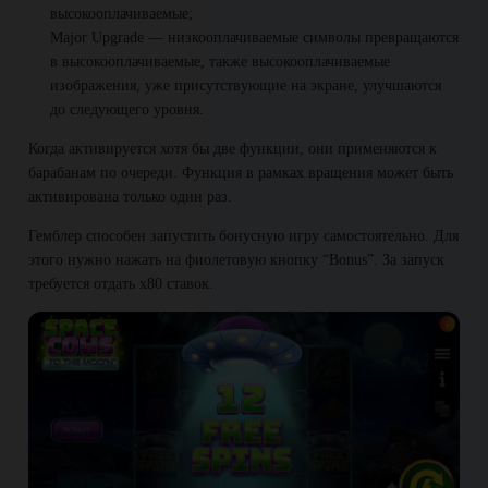
высокооплачиваемые;
Major Upgrade — низкооплачиваемые символы превращаются
в высокооплачиваемые, также высокооплачиваемые
изображения, уже присутствующие на экране, улучшаются
до следующего уровня.
Когда активируется хотя бы две функции, они применяются к
барабанам по очереди. Функция в рамках вращения может быть
активирована только один раз.
Гемблер способен запустить бонусную игру самостоятельно. Для
этого нужно нажать на фиолетовую кнопку “Bonus”. За запуск
требуется отдать x80 ставок.