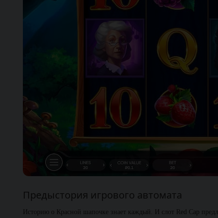
Предыстория игрового автомата
Историю о Красной шапочке знает каждый. И слот Red Cap предла