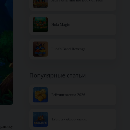
Jack Potter and the Book of Teos
Hula Magic
Luca’s Band Revenge
Популярные статьи
Рейтинг казино 2026
1xSlots - обзор казино
орзинку