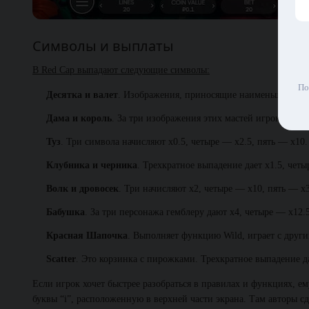
Символы и выплаты
В Red Cap выпадают следующие символы:
По
Десятка и валет
. Изображения, приносящие наименьший выиг
Дама и король
. За три изображения этих мастей игрок получа
Туз
. Три символа начисляют x0.5, четыре — x2.5, пять — x10.
Клубника и черника
. Трехкратное выпадение дает x1.5, чет
Волк и дровосек
. Три начисляют x2, четыре — x10, пять — x
Бабушка
. За три персонажа гемблеру дают x4, четыре — x12.
Красная Шапочка
. Выполняет функцию Wild, играет с друг
Scatter
. Это корзинка с пирожками. Трехкратное выпадение д
Если игрок хочет быстрее разобраться в правилах и функциях, 
буквы “i”, расположенную в верхней части экрана. Там авторы с