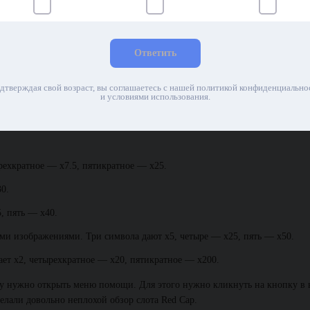
Ответить
дтверждая свой возраст, вы соглашаетесь с нашей политикой конфиденциально
рыш. Комбинация из трех начисляет x0.5, четырех — x1, пяти — x5.
и условиями использования.
ет x0.5, четыре — x1.5, пять — x7.5.
ырехкратное — x7.5, пятикратное — x25.
30.
5, пять — x40.
ими изображениями. Три символа дают x5, четыре — x25, пять — x50.
ает x2, четырехкратное — x20, пятикратное — x200.
ему нужно открыть меню помощи. Для этого нужно кликнуть на кнопку в 
делали довольно неплохой обзор слота Red Cap.