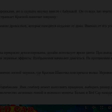
ирожками, но и скушать внучку вместе с бабушкой. Он со всех лап мчитс
устраивает Красной шапочке ловушку.
ание дровосеков, которые находятся недалеко от дома. Именно от его у
лы прекрасно детализированы, дизайн использует яркие цвета. При выпа
 звуковые эффекты. Изображения начинают двигаться. На протяжении 
ражение лесной опушки, где Красная Шапочка повстречала волка. Игровое
арабанами. Ими гемблер может выполнять вращения, выбирать размер с
 количество активных линий и номинал монеты. Баланс в Red Cap находи