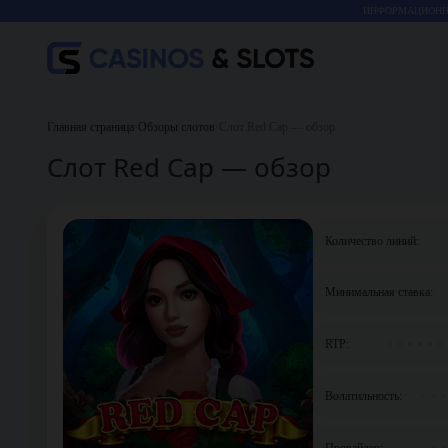
ИНФОРМАЦИОННО
Главная страница
•
Обзоры слотов
•
Слот Red Cap — обзор
Слот Red Cap — обзор
Количество линий:
Минимальная ставка:
RTP:
Волатильность:
Провайдер: