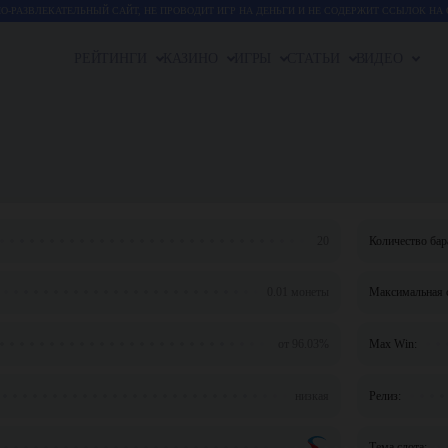
-РАЗВЛЕКАТЕЛЬНЫЙ САЙТ, НЕ ПРОВОДИТ ИГР НА ДЕНЬГИ И НЕ СОДЕРЖИТ ССЫЛОК НА 
РЕЙТИНГИ
КАЗИНО
ИГРЫ
СТАТЬИ
ВИДЕО
20
Количество бар
0.01 монеты
Максимальная с
от 96.03%
Max Win:
низкая
Релиз:
Тема слота: