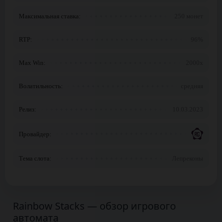
Максимальная ставка:
250 монет
RTP:
96%
Max Win:
2000x
Волатильность:
средняя
Релиз:
10.03.2023
Провайдер:
Тема слота:
Лепреконы
Rainbow Stacks — обзор игрового
автомата