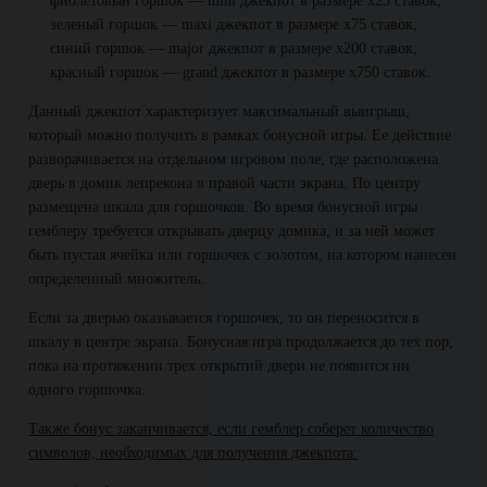
фиолетовый горшок — mini джекпот в размере x25 ставок;
зеленый горшок — maxi джекпот в размере x75 ставок;
синий горшок — major джекпот в размере x200 ставок;
красный горшок — grand джекпот в размере x750 ставок.
Данный джекпот характеризует максимальный выигрыш,
который можно получить в рамках бонусной игры. Ее действие
разворачивается на отдельном игровом поле, где расположена
дверь в домик лепрекона в правой части экрана. По центру
размещена шкала для горшочков. Во время бонусной игры
гемблеру требуется открывать дверцу домика, и за ней может
быть пустая ячейка или горшочек с золотом, на котором нанесен
определенный множитель.
Если за дверью оказывается горшочек, то он переносится в
шкалу в центре экрана. Бонусная игра продолжается до тех пор,
пока на протяжении трех открытий двери не появится ни
одного горшочка.
Также бонус заканчивается, если гемблер соберет количество
символов, необходимых для получения джекпота: