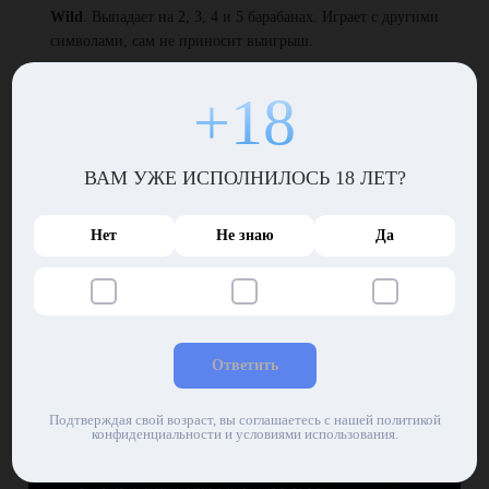
Wild
. Выпадает на 2, 3, 4 и 5 барабанах. Играет с другими
символами, сам не приносит выигрыш.
Горшочек с золотом
. На 1 и 3 барабанах выпадает черный
+18
горшочек. На 5 барабане выпадает горшочек с джекпотом
определенного размера: mini, maxi, major, grand. Каждый
горшочек с джекпотом имеет собственный цвет в
зависимости от его значения. Трехкратное появление
ВАМ УЖЕ ИСПОЛНИЛОСЬ 18 ЛЕТ?
символа запускает бонусную игру Rainbow Stacks.
Нет
Не знаю
Да
Игровой автомат обладает внушительным списком правил.
Чтобы ознакомиться с ним, требуется открыть меню помощи.
Для этого нужно кликнуть на кнопку с тремя полосками в
левом нижнем углу. В открывшемся меню будет раздел
“Правила”. Там авторы сделали наглядный обзор автомата
Rainbow Stacks и перечислили его особенности. Также не
Ответить
лишним будет ознакомиться с ценностью комбинаций. Для этого
нужно перейти в соседний раздел “Таблица Выплат”.
Подтверждая свой возраст, вы соглашаетесь с нашей политикой
конфиденциальности и условиями использования.