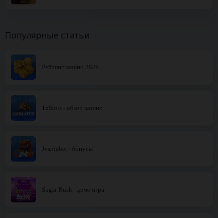
Популярные статьи
Рейтинг казино 2026
1xSlots - обзор казино
Jvspinbet - бонусы
Sugar Rush - демо игра