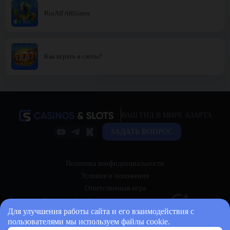
RioAff Affiliates
Как играть в слоты?
ВАШ ГИД В МИРЕ АЗАРТА
ЗАДАТЬ ВОПРОС
Политика конфиденциальности
Условия и положения
Ответственная игра
Для улучшения работы сайта и его взаимодействия с
пользователями мы используем файлы cookie.