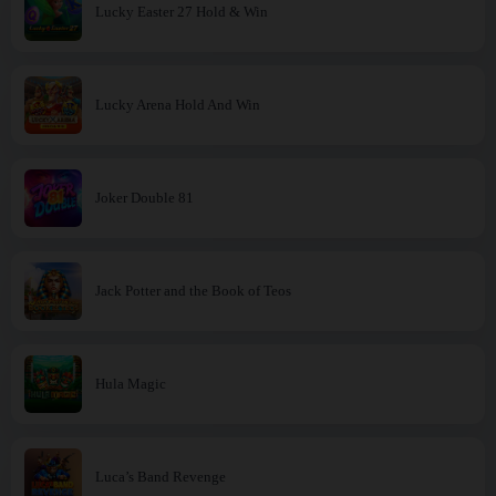
Lucky Easter 27 Hold & Win
Lucky Arena Hold And Win
Joker Double 81
Jack Potter and the Book of Teos
Hula Magic
Luca’s Band Revenge