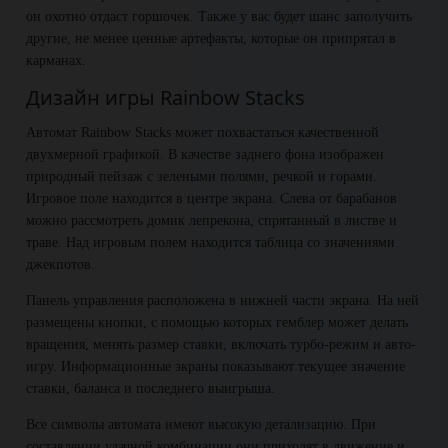
он охотно отдаст горшочек. Также у вас будет шанс заполучить
другие, не менее ценные артефакты, которые он припрятал в
карманах.
Дизайн игры Rainbow Stacks
Автомат Rainbow Stacks может похвастаться качественной
двухмерной графикой. В качестве заднего фона изображен
природный пейзаж с зелеными полями, речкой и горами.
Игровое поле находится в центре экрана. Слева от барабанов
можно рассмотреть домик лепрекона, спрятанный в листве и
траве. Над игровым полем находится таблица со значениями
джекпотов.
Панель управления расположена в нижней части экрана. На ней
размещены кнопки, с помощью которых гемблер может делать
вращения, менять размер ставки, включать турбо-режим и авто-
игру. Информационные экраны показывают текущее значение
ставки, баланса и последнего выигрыша.
Все символы автомата имеют высокую детализацию. При
составлении удачной комбинации они приходят в движение и