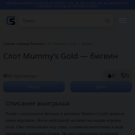
ИНФОРМАЦИОННО-РАЗВЛЕКАТЕЛЬНЫЙ САЙТ, НЕ ПРОВОДИТ ИГР НА ДЕНЬГИ И НЕ
СОДЕРЖИТ ССЫЛОК НА ОНЛАЙН КАЗИНО.
Поиск
РЕЙТИНГИ
Главная страница
•
Бигвины
•
Слот Mummy’s Gold — бигвин
Слот Mummy’s Gold — бигвин
КАЗИНО
0
0
83 просмотра
ИГРЫ
Обзор
Демо
СТАТЬИ
Описание выигрыша
ВИДЕО
Ролик с получением бигвина в автомате Mummy’s Gold является
очень коротким. После небольшой заставки мы видим игровое
поле. Оно стилизовано под стену, а символы выполнены в виде
квадратных каменных блоков. На них нарисованы различные