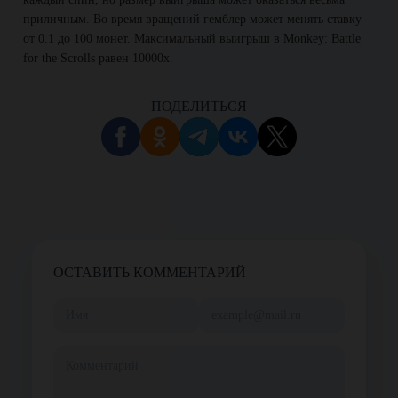
приличным. Во время вращений гемблер может менять ставку
от 0.1 до 100 монет. Максимальный выигрыш в Monkey: Battle
for the Scrolls равен 10000x.
ПОДЕЛИТЬСЯ
ОСТАВИТЬ КОММЕНТАРИЙ