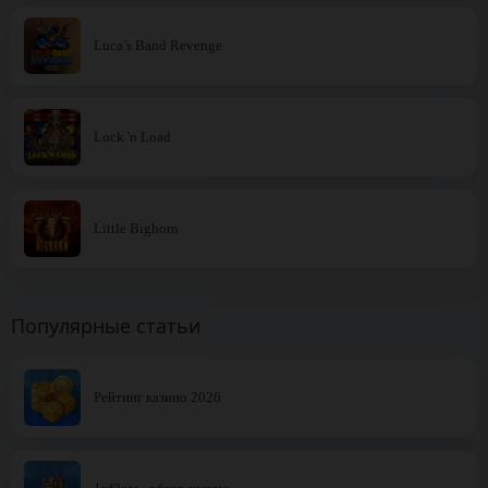
Luca’s Band Revenge
Lock 'n Load
Little Bighorn
Популярные статьи
Рейтинг казино 2026