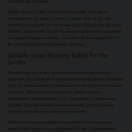
волшебными граблями.
Выбор перед Сут-Ки стоял очень непростой. Каждый из
претендентов заслуживал занять его пост. Король обезьян
томится в раздумьях уже несколько дней. И благодаря автомату
Monkey: Battle for the Scrolls Вы можете прийти ему на помощь
и подсказать верное решение. А в качестве благодарности Сут-
Ки охотно наколдует приличный выигрыш.
Дизайн игры Monkey: Battle for the
Scrolls
Игровой автомат может похвастаться очень качественной
графикой. На заднем фоне располагается изображение большого
луга, по бокам которого стоят высокие горы и различные камни
с рунами. Игровое поле находится в центре экрана и
стилизовано под каменную стену, украшенную различными
узорами. Над барабанами находятся четыре круглых значка,
которые открывают случайных персонажей.
Символы в виде карточных обозначений стилизованы под
иероглифы и окрашены в определенный цвет. Изображения