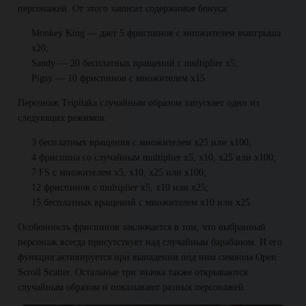
персонажей. От этого зависит содержимое бонуса:
Monkey King — дает 5 фриспинов с множителем выигрыша
x20;
Sandy — 20 бесплатных вращений с multiplier x5;
Pigsy — 10 фриспинов с множителем x15.
Персонаж Tripitaka случайным образом запускает один из
следующих режимов:
3 бесплатных вращения с множителем x25 или x100;
4 фриспина со случайным multiplier x5, x10, x25 или x100;
7 FS с множителем x5, x10, x25 или x100;
12 фриспинов с multiplier x5, x10 или x25;
15 бесплатных вращений с множителем x10 или x25.
Особенность фриспинов заключается в том, что выбранный
персонаж всегда присутствует над случайным барабаном. И его
функция активируется при выпадении под ним символа Open
Scroll Scatter. Остальные три значка также открываются
случайным образом и показывают разных персонажей.