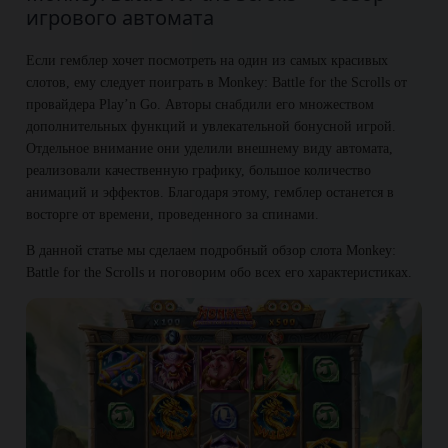
игрового автомата
Если гемблер хочет посмотреть на один из самых красивых
слотов, ему следует поиграть в Monkey: Battle for the Scrolls от
провайдера Play’n Go. Авторы снабдили его множеством
дополнительных функций и увлекательной бонусной игрой.
Отдельное внимание они уделили внешнему виду автомата,
реализовали качественную графику, большое количество
анимаций и эффектов. Благодаря этому, гемблер останется в
восторге от времени, проведенного за спинами.
В данной статье мы сделаем подробный обзор слота Monkey:
Battle for the Scrolls и поговорим обо всех его характеристиках.