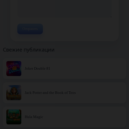
Свежие публикации
Joker Double 81
Jack Potter and the Book of Teos
Hula Magic