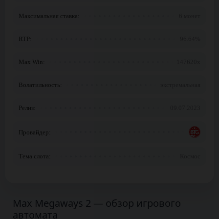
Максимальная ставка:
6 монет
RTP:
96.64%
Max Win:
147620x
Волатильность:
экстремальная
Релиз:
09.07.2023
Провайдер:
Тема слота:
Космос
Max Megaways 2 — обзор игрового
автомата