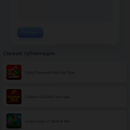
Свежие публикации
Fruity Diamonds Hold and Spin
Chinese Gold Hold and Spin
Lucky Easter 27 Hold & Win