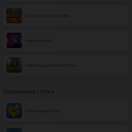
Lucky Arena Hold And Win
Joker Double 81
Jack Potter and the Book of Teos
Популярные статьи
Рейтинг казино 2026