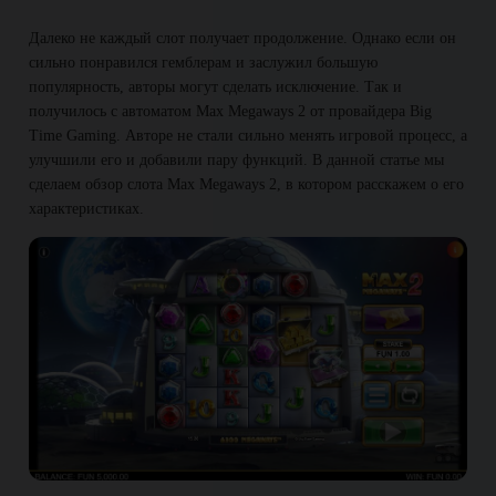
Далеко не каждый слот получает продолжение. Однако если он
сильно понравился гемблерам и заслужил большую
популярность, авторы могут сделать исключение. Так и
получилось с автоматом Max Megaways 2 от провайдера Big
Time Gaming. Авторе не стали сильно менять игровой процесс, а
улучшили его и добавили пару функций. В данной статье мы
сделаем обзор слота Max Megaways 2, в котором расскажем о его
характеристиках.