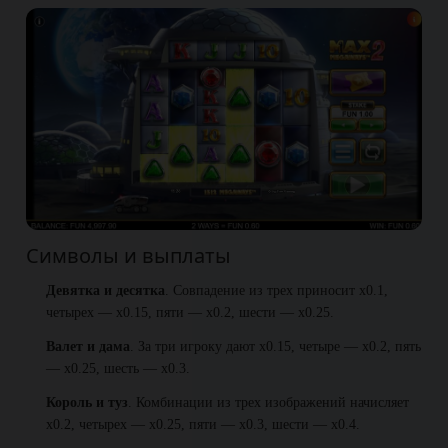
Символы и выплаты
Девятка и десятка
. Совпадение из трех приносит x0.1,
четырех — x0.15, пяти — x0.2, шести — x0.25.
Валет и дама
. За три игроку дают x0.15, четыре — x0.2, пять
— x0.25, шесть — x0.3.
Король и туз
. Комбинации из трех изображений начисляет
x0.2, четырех — x0.25, пяти — x0.3, шести — x0.4.