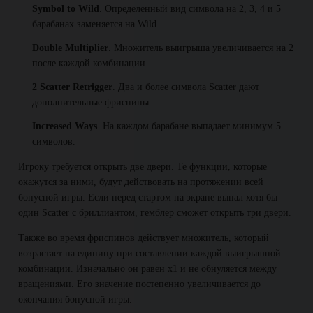
Symbol to Wild
. Определенный вид символа на 2, 3, 4 и 5
барабанах заменяется на Wild.
Double Multiplier
. Множитель выигрыша увеличивается на 2
после каждой комбинации.
2 Scatter Retrigger
. Два и более символа Scatter дают
дополнительные фриспины.
Increased Ways
. На каждом барабане выпадает минимум 5
символов.
Игроку требуется открыть две двери. Те функции, которые
окажутся за ними, будут действовать на протяжении всей
бонусной игры. Если перед стартом на экране выпал хотя бы
один Scatter с бриллиантом, гемблер сможет открыть три двери.
Также во время фриспинов действует множитель, который
возрастает на единицу при составлении каждой выигрышной
комбинации. Изначально он равен x1 и не обнуляется между
вращениями. Его значение постепенно увеличивается до
окончания бонусной игры.