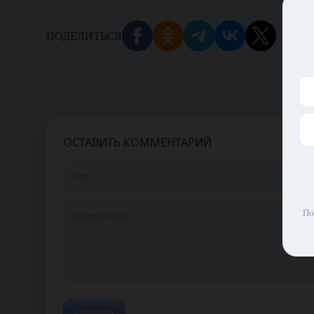
ПОДЕЛИТЬСЯ
ОСТАВИТЬ КОММЕНТАРИЙ
По