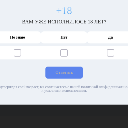
+18
ВАМ УЖЕ ИСПОЛНИЛОСЬ 18 ЛЕТ?
Не знаю
Нет
Да
Ответить
дтверждая свой возраст, вы соглашаетесь с нашей политикой конфиденциально
и условиями использования.