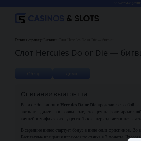
ИНФОРМАЦИОННО
Главная страница
•
Бигвины
•
Слот Hercules Do or Die — бигвин
Слот Hercules Do or Die — биг
Обзор
Демо
Описание выигрыша
Ролик с бигвином в
Hercules Do or Die
представляет собой за
автомата. Далее на игровом поле, стоящем на фоне мраморно
камней и мифических существ. Также периодически появляетс
В середине видео стартует бонус в виде семи фриспинов. Во
Бесплатные вращения играются по ставке в 2 монеты. Итоговы