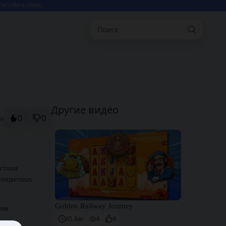
ОНЛАЙН КАЗИНО.
Поиск
Другие видео
0
0
а
истики
зноцветных
Golden Railway Journey
ром.
05 Авг
4
0