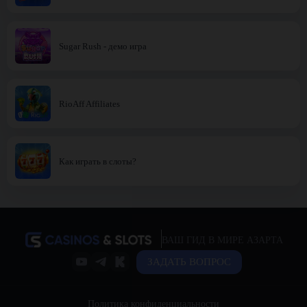
Sugar Rush - демо игра
RioAff Affiliates
Как играть в слоты?
ВАШ ГИД В МИРЕ АЗАРТА
ЗАДАТЬ ВОПРОС
Политика конфиденциальности