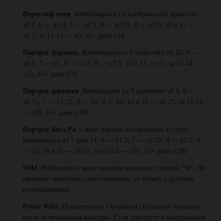
Иероглиф змеи
. Комбинация из 5 изображений приносит
x0.2, 6 — x0.4, 7 — x0.5, 8 — x0.75, 9 — x1.5, 10 и 11 —
x2.5, за 12-14 — x9, 15+ дают x18.
Портрет фараона
. Комбинация из 5 начисляет x0.25, 6 —
x0.5, 7 — x1, 8 — x1.5, 9 — x2.5, 10 и 11 — x5, за 12-14 —
x15, 15+ дают x75.
Портрет девушки
. Комбинация из 5 приносит x0.5, 6 —
x0.75, 7 — x1.25, 8 — x2, 9 — x3, 10 и 11 — x6.25, за 12-14
— x20, 15+ дают x100.
Портрет Бога Ра
. Самое дорогое изображение в слоте.
Комбинация из 5 дает x1, 6 — x1.5, 7 — x2.25, 8 — x3.5, 9
— x5, 10 и 11 — x12.5, за 12-14 — x75, 15+ дают x250.
Wild
. Изображен в виде золотого квадрата с буквой “W”. Не
приносит выигрыш самостоятельно, но играет с другими
изображениями.
Power Wild
. Появляется на случайной свободной позиции
после исчезновения кластера. Если участвует в выигрышной