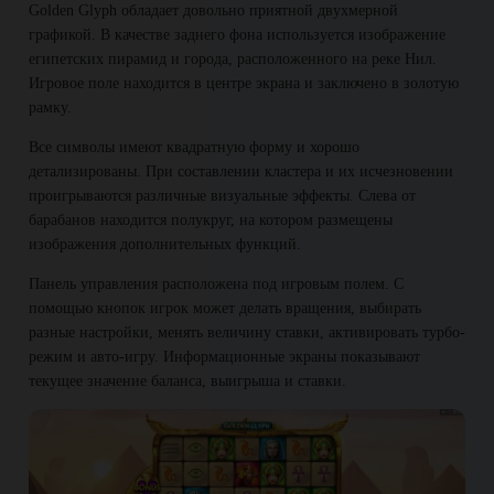
Golden Glyph обладает довольно приятной двухмерной
графикой. В качестве заднего фона используется изображение
египетских пирамид и города, расположенного на реке Нил.
Игровое поле находится в центре экрана и заключено в золотую
рамку.
Все символы имеют квадратную форму и хорошо
детализированы. При составлении кластера и их исчезновении
проигрываются различные визуальные эффекты. Слева от
барабанов находится полукруг, на котором размещены
изображения дополнительных функций.
Панель управления расположена под игровым полем. С
помощью кнопок игрок может делать вращения, выбирать
разные настройки, менять величину ставки, активировать турбо-
режим и авто-игру. Информационные экраны показывают
текущее значение баланса, выигрыша и ставки.