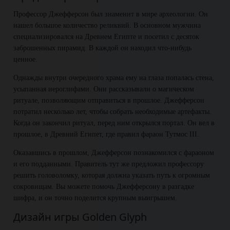
Профессор Джефферсон был знаменит в мире археологии. Он
нашел большое количество реликвий. В основном мужчина
специализировался на Древнем Египте и посетил с десяток
заброшенных пирамид. В каждой он находил что-нибудь
ценное.
Однажды внутри очередного храма ему на глаза попалась стена,
усыпанная иероглифами. Они рассказывали о магическом
ритуале, позволяющим отправиться в прошлое. Джефферсон
потратил несколько лет, чтобы собрать необходимые артефакты.
Когда он закончил ритуал, перед ним открылся портал. Он вел в
прошлое, в Древний Египет, где правил фараон Тутмос III.
Оказавшись в прошлом, Джефферсон познакомился с фараоном
и его подданными. Правитель тут же предложил профессору
решить головоломку, которая должна указать путь к огромным
сокровищам. Вы можете помочь Джефферсону в разгадке
шифра, и он точно поделится крупным выигрышем.
Дизайн игры Golden Glyph