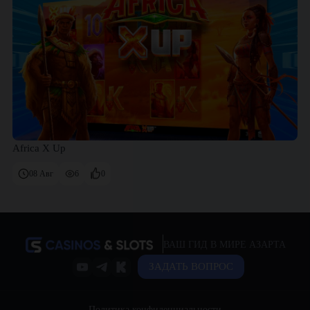
Africa X Up
08 Авг
6
0
ВАШ ГИД В МИРЕ АЗАРТА
ЗАДАТЬ ВОПРОС
Политика конфиденциальности