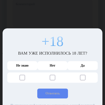
+18
Другие видео
ВАМ УЖЕ ИСПОЛНИЛОСЬ 18 ЛЕТ?
Не знаю
Нет
Да
Ответить