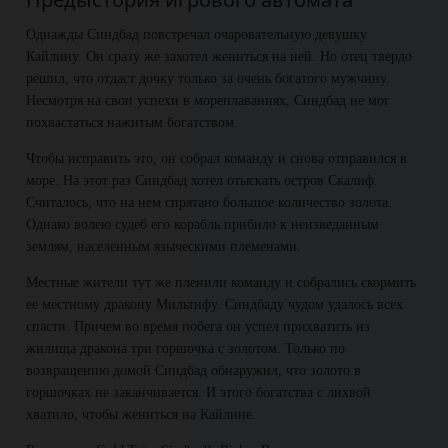
Однажды Синдбад повстречал очаровательную девушку
Кайлину. Он сразу же захотел жениться на ней. Но отец твердо
решил, что отдаст дочку только за очень богатого мужчину.
Несмотря на свои успехи в мореплаваниях, Синдбад не мог
похвастаться нажитым богатством.
Чтобы исправить это, он собрал команду и снова отправился в
море. На этот раз Синдбад хотел отыскать остров Скалиф.
Считалось, что на нем спрятано большое количество золота.
Однако волею судеб его корабль прибило к неизведанным
землям, населенным языческими племенами.
Местные жители тут же пленили команду и собрались скормить
ее местному дракону Мильтифу. Синдбаду чудом удалось всех
спасти. Причем во время побега он успел прихватить из
жилища дракона три горшочка с золотом. Только по
возвращению домой Синдбад обнаружил, что золото в
горшочках не заканчивается. И этого богатства с лихвой
хватило, чтобы жениться на Кайлине.