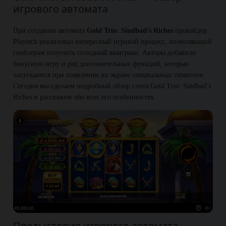
игрового автомата
При создании автомата
Gold Trio: Sindbad’s Riches
провайдер
Playtech реализовал интересный игровой процесс, позволяющий
гемблерам получить солидный выигрыш. Авторы добавили
бонусную игру и ряд дополнительных функций, которые
запускаются при появлении на экране специальных символов.
Сегодня мы сделаем подробный обзор слота Gold Trio: Sindbad’s
Riches и расскажем обо всех его особенностях.
Предыстория игрового автомата