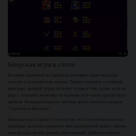
Бонусная игра в слоте
Во время вращений на барабанах регулярно будут выпадать
золотые и разноцветные монеты. Первые содержат случайный
выигрыш, который игрок получает только в том случае, если на
ряду с золотыми монетами на игровом поле также присутствует
цветная. Функциональность цветных монет описана в разделе
“Символы и Выплаты”.
Бонусная игра стартует в том случае, если по итогам спина на
барабанах оказалось минимум пять изображений монет, причем
хотя бы одна из них должна быть цветной. Действие бонуса