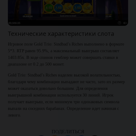
Технические характеристики слота
Игровое поле Gold Trio: Sindbad’s Riches выполнено в формате
5*3. RTP равен 95.9%, а максимальный выигрыш составляет
1403.85x. В ходе спинов гемблер может совершать ставки в
диапазоне от 0.2 до 500 монет.
Gold Trio: Sindbad’s Riches наделен высокой волатильностью,
благодаря чему комбинации выпадают не часто, зато их размер
может оказаться довольно большим. Для определения
выигрышной комбинации используется 30 линий. Игрок
получает выигрыш, если минимум три одинаковых символа
выпали на соседних барабанах. Определение идет начиная с
левого.
ПОДЕЛИТЬСЯ