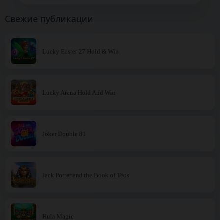
Свежие публикации
Lucky Easter 27 Hold & Win
Lucky Arena Hold And Win
Joker Double 81
Jack Potter and the Book of Teos
Hula Magic