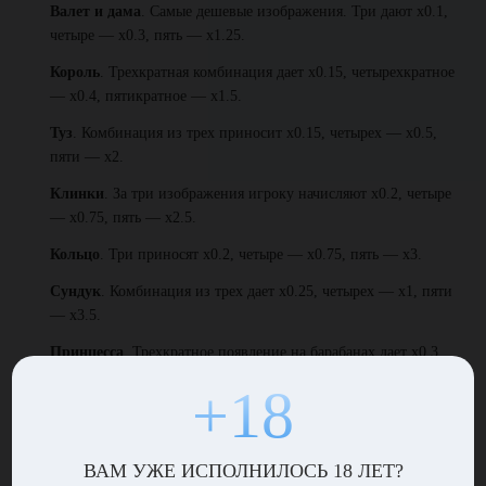
Валет и дама
. Самые дешевые изображения. Три дают x0.1,
четыре — x0.3, пять — x1.25.
Король
. Трехкратная комбинация дает x0.15, четырехкратное
— x0.4, пятикратное — x1.5.
Туз
. Комбинация из трех приносит x0.15, четырех — x0.5,
пяти — x2.
Клинки
. За три изображения игроку начисляют x0.2, четыре
— x0.75, пять — x2.5.
Кольцо
. Три приносят x0.2, четыре — x0.75, пять — x3.
Сундук
. Комбинация из трех дает x0.25, четырех — x1, пяти
— x3.5.
Принцесса
. Трехкратное появление на барабанах дает x0.3,
четырехкратное — x1.25, пятикратное — x4.5.
+18
Синдбад
. За три гемблеру дают x0.4, четыре — x1.5, пять —
x6.
ВАМ УЖЕ ИСПОЛНИЛОСЬ 18 ЛЕТ?
Wild
. Представлен в виде корабля. Играет с другими